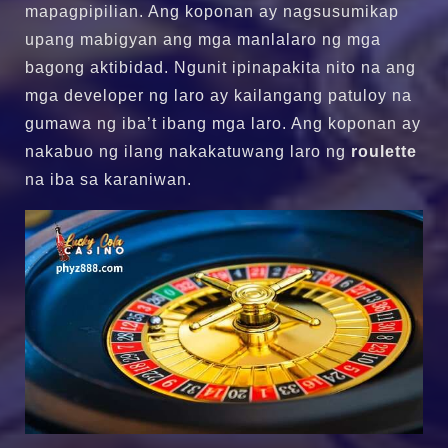
mapagpipilian. Ang koponan ay nagsusumikap
upang mabigyan ang mga manlalaro ng mga
bagong aktibidad. Ngunit ipinapakita nito na ang
mga developer ng laro ay kailangang patuloy na
gumawa ng iba’t ibang mga laro. Ang koponan ay
nakabuo ng ilang nakakatuwang laro ng
roulette
na iba sa karaniwan.