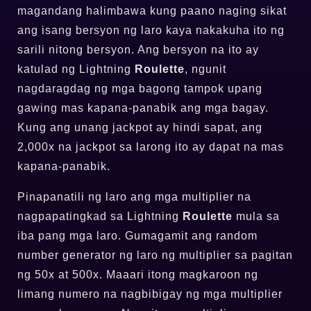
magandang halimbawa kung paano naging sikat
ang isang bersyon ng laro kaya nakakuha ito ng
sarili nitong bersyon. Ang bersyon na ito ay
katulad ng Lightning
Roulette
, ngunit
nagdaragdag ng mga bagong tampok upang
gawing mas kapana-panabik ang mga bagay.
Kung ang unang jackpot ay hindi sapat, ang
2,000x na jackpot sa larong ito ay dapat na mas
kapana-panabik.
Pinapanatili ng laro ang mga multiplier na
nagpapatingkad sa Lightning
Roulette
mula sa
iba pang mga laro. Gumagamit ang random
number generator ng laro ng multiplier sa pagitan
ng 50x at 500x. Maaari itong magkaroon ng
limang numero na nagbibigay ng mga multiplier