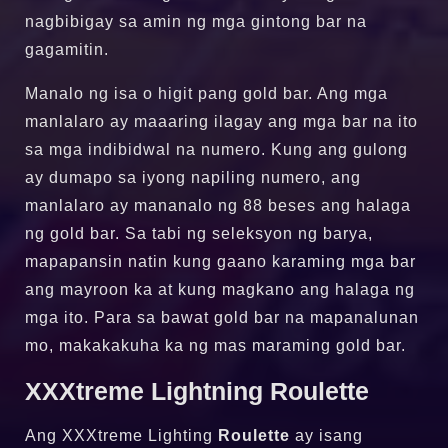
nagbibigay sa amin ng mga gintong bar na
gagamitin.
Manalo ng isa o higit pang gold bar. Ang mga
manlalaro ay maaaring ilagay ang mga bar na ito
sa mga indibidwal na numero. Kung ang gulong
ay dumapo sa iyong napiling numero, ang
manlalaro ay mananalo ng 88 beses ang halaga
ng gold bar. Sa tabi ng seleksyon ng barya,
mapapansin natin kung gaano karaming mga bar
ang mayroon ka at kung magkano ang halaga ng
mga ito. Para sa bawat gold bar na mapanalunan
mo, makakakuha ka ng mas maraming gold bar.
XXXtreme Lightning Roulette
Ang XXXtreme Lighting
Roulette
ay isang