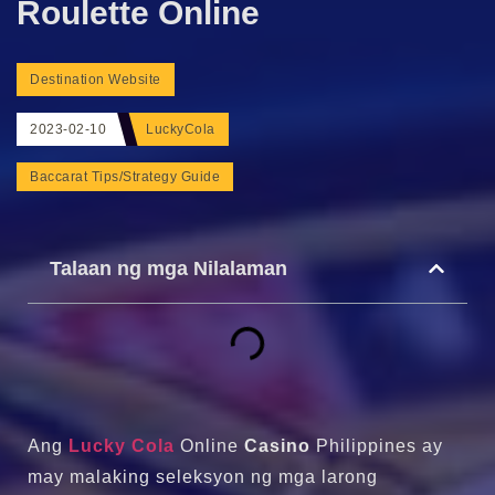
Roulette Online
Destination Website
2023-02-10
LuckyCola
Baccarat Tips/Strategy Guide
Talaan ng mga Nilalaman
Ang
Lucky Cola
Online
Casino
Philippines ay
may malaking seleksyon ng mga larong