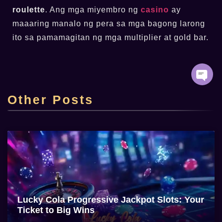
roulette
. Ang mga miyembro ng
casino
ay
maaaring manalo ng pera sa mga bagong larong
ito sa pamamagitan ng mga multiplier at gold bar.
Top Online Casino Lucky Cola Casino sa
Pilipinas
Other Posts
admin
2025-06-22
Lucky Cola Progressive Jackpot Slots: Your
Ticket to Big Wins