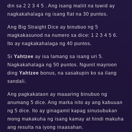
din sa 2 2 3 4 5 . Ang isang maliit na tuwid ay
nagkakahalaga ng isang flat na 30 puntos.
Ang Big Straight Dice ay binubuo ng 5
magkakasunod na numero sa dice: 1 2 3 4 5 6.
Ito ay nagkakahalaga ng 40 puntos.
Si
Yahtzee
ay isa lamang sa isang uri 5.
Nagkakahalaga ng 50 puntos. Ngunit mayroon
ding
Yahtzee
bonus, na sasakupin ko sa ilang
sandali.
Ang pagkakataon ay maaaring binubuo ng
anumang 5 dice. Ang marka nito ay ang kabuuan
ng 5 dice. Ito ay ginagamit kapag sinusubukan
mong makakuha ng isang kamay at hindi makuha
ang resulta na iyong inaasahan.