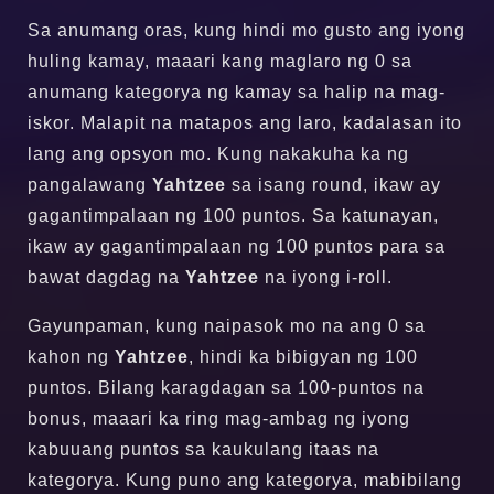
Sa anumang oras, kung hindi mo gusto ang iyong
huling kamay, maaari kang maglaro ng 0 sa
anumang kategorya ng kamay sa halip na mag-
iskor. Malapit na matapos ang laro, kadalasan ito
lang ang opsyon mo. Kung nakakuha ka ng
pangalawang
Yahtzee
sa isang round, ikaw ay
gagantimpalaan ng 100 puntos. Sa katunayan,
ikaw ay gagantimpalaan ng 100 puntos para sa
bawat dagdag na
Yahtzee
na iyong i-roll.
Gayunpaman, kung naipasok mo na ang 0 sa
kahon ng
Yahtzee
, hindi ka bibigyan ng 100
puntos. Bilang karagdagan sa 100-puntos na
bonus, maaari ka ring mag-ambag ng iyong
kabuuang puntos sa kaukulang itaas na
kategorya. Kung puno ang kategorya, mabibilang