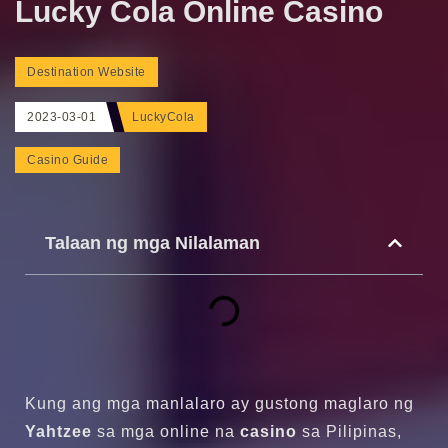
Lucky Cola Online Casino
Destination Website
2023-03-01
LuckyCola
Casino Guide
Talaan ng mga Nilalaman
Kung ang mga manlalaro ay gustong maglaro ng
Yahtzee
sa mga online na
casino
sa Pilipinas,