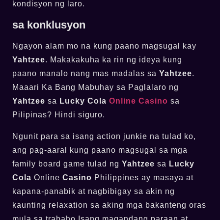
kondisyon ng laro.
sa konklusyon
Ngayon alam mo na kung paano magsugal kay
Yahtzee
. Makakakuha ka rin ng ideya kung
paano manalo nang mas madalas sa
Yahtzee
.
Maaari Ka Bang Mabuhay sa Paglalaro ng
Yahtzee
sa
Lucky Cola
Online Casino
sa
Pilipinas? Hindi siguro.
Ngunit para sa isang action junkie na tulad ko,
ang pag-aaral kung paano magsugal sa mga
family board game tulad ng
Yahtzee
sa
Lucky
Cola
Online
Casino
Philippines ay masaya at
kapana-panabik at nagbibigay sa akin ng
kaunting relaxation sa aking mga bakanteng oras
mula sa trabaho Isang magandang paraan at