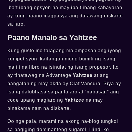
iba’t ibang opsyon na may iba’t ibang kabayaran
ay kung paano magpasya ang dalawang diskarte
sa laro.
Paano Manalo sa Yahtzee
Kung gusto mo talagang malampasan ang iyong
kumpetisyon, kailangan mong bumili ng isang
maliit na libro na isinulat ng isang propesor. Ito
ay tinatawag na Advantage
Yahtzee
at ang
pangalan ng may-akda ay Olaf Vancura. Siya ay
isang dalubhasa sa paglalaro at “nabasag” ang
code upang maglaro ng
Yahtzee
na may
pinakamainam na diskarte.
Oo nga pala, marami na akong na-blog tungkol
sa pagiging dominanteng sugarol. Hindi ko