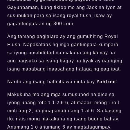
Gayunpaman, kung tiklop mo ang Jack na iyon at
susubukan para sa isang royal flush, ikaw ay
gagantimpalaan ng 800 coin.
Ang tamang paglalaro ay ang gumuhit ng Royal
Flush. Napakataas ng mga gantimpala kumpara
sa iyong posibilidad na makuha ang kamay na
ang pagsuko sa isang bagay na tiyak ay nagiging
isang mababang inaasahang halaga ng paglipat.
Narito ang isang halimbawa mula kay
Yahtzee
:
Makukuha mo ang mga sumusunod na dice sa
iyong unang roll: 1 1 2 6 6, at maaari mong i-roll
muli ang 2, na pinapanatili ang 1 at 6. Sa kasong
ito, nais mong makakuha ng isang buong bahay.
Anumang 1 o anumang 6 ay magtatagumpay.