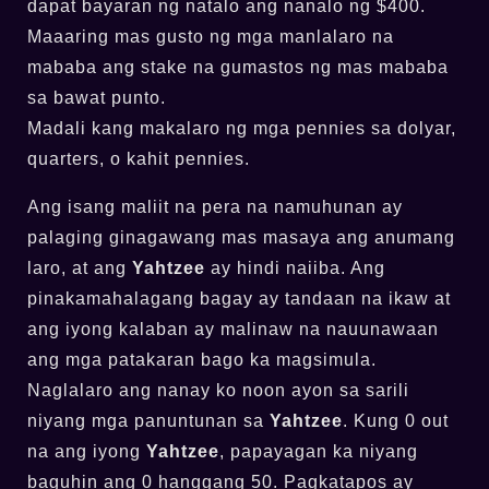
dapat bayaran ng natalo ang nanalo ng $400.
Maaaring mas gusto ng mga manlalaro na
mababa ang stake na gumastos ng mas mababa
sa bawat punto.
Madali kang makalaro ng mga pennies sa dolyar,
quarters, o kahit pennies.
Ang isang maliit na pera na namuhunan ay
palaging ginagawang mas masaya ang anumang
laro, at ang
Yahtzee
ay hindi naiiba. Ang
pinakamahalagang bagay ay tandaan na ikaw at
ang iyong kalaban ay malinaw na nauunawaan
ang mga patakaran bago ka magsimula.
Naglalaro ang nanay ko noon ayon sa sarili
niyang mga panuntunan sa
Yahtzee
. Kung 0 out
na ang iyong
Yahtzee
, papayagan ka niyang
baguhin ang 0 hanggang 50. Pagkatapos ay