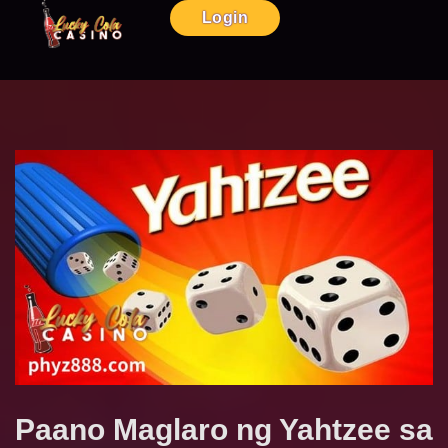
Login
Paano Maglaro ng Yahtzee sa