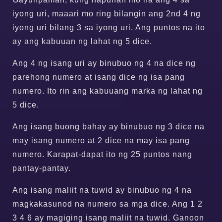
iyong uri, maaari mo ring bilangin ang 2nd 4 ng
iyong uri bilang 3 sa iyong uri. Ang puntos na ito
ay ang kabuuan ng lahat ng 5 dice.
Ang 4 ng isang uri ay binubuo ng 4 na dice ng
parehong numero at isang dice ng isa pang
numero. Ito rin ang kabuuang marka ng lahat ng
5 dice.
Ang isang buong bahay ay binubuo ng 3 dice na
may isang numero at 2 dice na may isa pang
numero. Karapat-dapat ito ng 25 puntos nang
pantay-pantay.
Ang isang maliit na tuwid ay binubuo ng 4 na
magkakasunod na numero sa mga dice. Ang 1 2
3 4 6 ay magiging isang maliit na tuwid. Ganoon