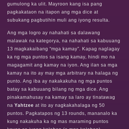
gumulong ka ulit. Mayroon kang isa pang
pagkakataon na itapon ang mga dice at
subukang pagbutihin muli ang iyong resulta.
Ang mga logro ay nahahati sa dalawang
malawak na kategorya, na nahahati sa kabuuang
13 magkakaibang “mga kamay”. Kapag naglagay
ka ng mga puntos sa isang kamay, hindi mo na
magagamit ang kamay na iyon. Ang ilan sa mga
kamay na ito ay may mga arbitrary na halaga ng
punto. Ang iba ay nakakakuha ng mga puntos
batay sa kabuuang bilang ng mga dice. Ang
pinakamahusay na kamay sa laro ay tinatawag
na
Yahtzee
at ito ay nagkakahalaga ng 50
puntos. Pagkatapos ng 13 rounds, mananalo ka
kung nakakuha ka ng mas maraming puntos