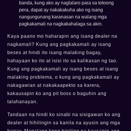
banda, kung ako ay naglalaro para sa totoong
pera, dapat ay nakakakuha ako ng isang
nangungunang karanasan na walang mga
pagkakamali na nagkakahalaga sa akin.
Kaya paano mo haharapin ang isang dealer na
nagkamali? Kung ang pagkakamali ay isang
beses at hindi ito isang malaking bagay,
hahayaan ko ito at isisi ito sa kalikasan ng tao.
Kung ang pagkakamali ay isang beses at isang
malaking problema, o kung ang pagkakamali ay
nakagawian at nakakaapekto sa karera,
kakausapin ko ang pit boss o baguhin ang
talahanayan.
Tandaan na hindi ko sinabi na sisigawan ko ang
dealer at hihilingin sa kanila na ayusin ang mga
bagay. Magalang kong hiniling na kausapin ang