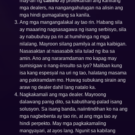
may-ari ng
casino
ay protektahan ang kanilang
mga dealers, na nangangahulugan na alisin ang
mga hindi gumagalang sa kanila.
Ang mga mangangalakal ay tao rin. Habang sila
ay maaaring nagsasagawa ng isang serbisyo, sila
ay nabubuhay pa rin at humihinga ng mga
nilalang. Mayroon silang pamilya at mga kaibigan.
Nasasaktan at nasasabik sila tulad ng iba sa
amin. Ano ang nararamdaman mo kapag may
sumisigaw o nang-iinsulto sa iyo? Maliban kung
isa kang espesyal na uri ng tao, halatang masama
ang pakiramdam mo. Huwag subukang sirain ang
araw ng dealer dahil lang natalo ka.
Nagkakamali ang mga dealer. Mayroong
dalawang panig dito, sa kabutihang-palad isang
solusyon. Sa isang banda, naiintindihan ko na ang
mga nagbebenta ay tao rin, at ang mga tao ay
hindi perpekto. May mga pagkakamaling
mangyayari, at ayos lang. Ngunit sa kabilang