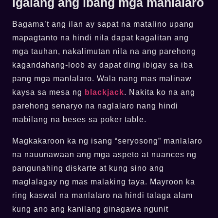
igalang ang ibang mga manlalaro
Bagama’t ang ilan ay sapat na matalino upang
mapagtanto na hindi nila dapat kagalitan ang
mga tauhan, nakalimutan nila na ang parehong
kagandahang-loob ay dapat ding ibigay sa iba
pang mga manlalaro. Wala nang mas malinaw
kaysa sa mesa ng
blackjack
. Nakita ko na ang
parehong senaryo na naglalaro nang hindi
mabilang na beses sa poker table.
Magkakaroon ka ng isang “seryosong” manlalaro
na nauunawaan ang mga aspeto at nuances ng
pangunahing diskarte at kung sino ang
maglalagay ng mas malaking taya. Mayroon ka
ring kaswal na manlalaro na hindi talaga alam
kung ano ang kanilang ginagawa ngunit