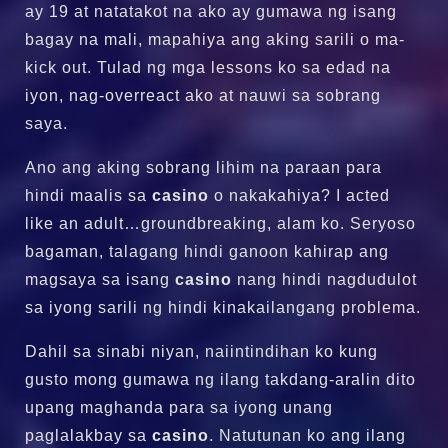
ay 19 at natatakot na ako ay gumawa ng isang
bagay na mali, mapahiya ang aking sarili o ma-
kick out. Tulad ng mga lessons ko sa edad na
iyon, nag-overreact ako at nauwi sa sobrang
saya.
Ano ang aking sobrang lihim na paraan para
hindi maalis sa
casino
o nakakahiya? I acted
like an adult…groundbreaking, alam ko. Seryoso
bagaman, talagang hindi ganoon kahirap ang
magsaya sa isang
casino
nang hindi nagdudulot
sa iyong sarili ng hindi kinakailangang problema.
Dahil sa sinabi niyan, naiintindihan ko kung
gusto mong gumawa ng ilang takdang-aralin dito
upang maghanda para sa iyong unang
paglalakbay sa
casino
. Natutunan ko ang ilang