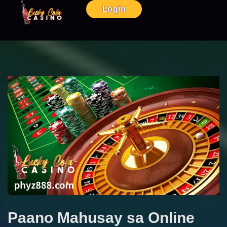
Login
Paano Mahusay sa Online