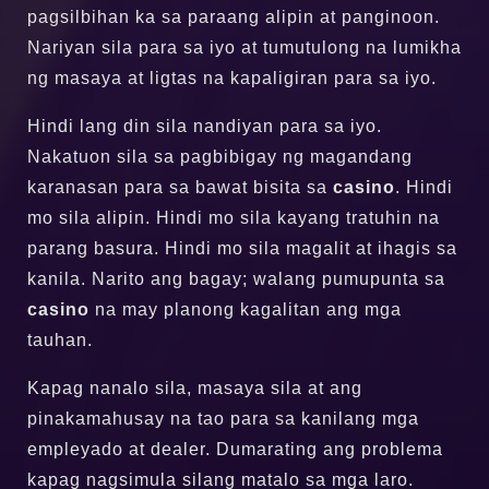
pagsilbihan ka sa paraang alipin at panginoon.
Nariyan sila para sa iyo at tumutulong na lumikha
ng masaya at ligtas na kapaligiran para sa iyo.
Hindi lang din sila nandiyan para sa iyo.
Nakatuon sila sa pagbibigay ng magandang
karanasan para sa bawat bisita sa
casino
. Hindi
mo sila alipin. Hindi mo sila kayang tratuhin na
parang basura. Hindi mo sila magalit at ihagis sa
kanila. Narito ang bagay; walang pumupunta sa
casino
na may planong kagalitan ang mga
tauhan.
Kapag nanalo sila, masaya sila at ang
pinakamahusay na tao para sa kanilang mga
empleyado at dealer. Dumarating ang problema
kapag nagsimula silang matalo sa mga laro.