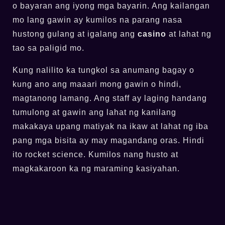
o bayaran ang iyong mga bayarin. Ang kailangan
mo lang gawin ay kumilos na parang nasa
hustong gulang at igalang ang
casino
at lahat ng
tao sa paligid mo.
Kung nalilito ka tungkol sa anumang bagay o
kung ano ang maaari mong gawin o hindi,
magtanong lamang. Ang staff ay laging handang
tumulong at gawin ang lahat ng kanilang
makakaya upang matiyak na ikaw at lahat ng iba
pang mga bisita ay may magandang oras. Hindi
ito rocket science. Kumilos nang husto at
magkakaroon ka ng maraming kasiyahan.
Top Online Casino Lucky Cola Casino sa
Pilipinas