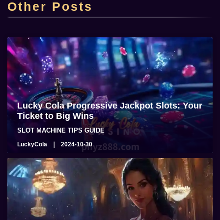
Other Posts
admin
2025-06-22
Lucky Cola Progressive Jackpot Slots: Your
Ticket to Big Wins
SLOT MACHINE TIPS GUIDE
LuckyCola
2024-10-30