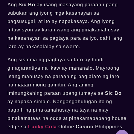
Ang
Sic Bo
ay isang masayang paraan upang
subukan ang iyong mga kasanayan sa
pagsusugal, at ito ay napakasaya. Ang iyong
intuwisyon ay karaniwang ang pinakamahusay
na kasanayan sa pagtaya para sa iyo, dahil ang
laro ay nakasalalay sa swerte.
Ang sistema ng pagtaya sa laro ay hindi
ginagarantiya na ikaw ay mananalo. Mayroong
isang mahusay na paraan ng paglalaro ng laro
na maaari mong gamitin. Ang aming
iminungkahing paraan upang tumaya sa
Sic Bo
ay napaka-simple. Nangangahulugan ito ng
pagpili ng pinakamahusay na taya na may
pinakamataas na odds at pinakamababang house
edge sa
Lucky Cola
Online
Casino
Philippines.