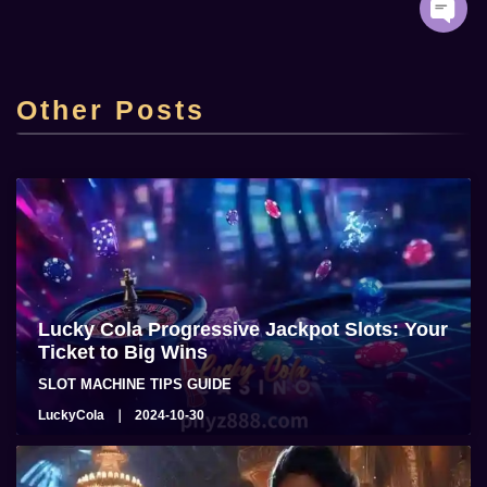
Top Online Casino Lucky Cola Casino sa
Pilipinas
Other Posts
admin
2025-06-22
Lucky Cola Progressive Jackpot Slots: Your
Ticket to Big Wins
SLOT MACHINE TIPS GUIDE
LuckyCola
2024-10-30