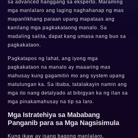
sa advanced hanggang sa eksperto. Maraming
mga manlalaro ang laging naghahanap ng mas
mapanlikhang paraan upang mapataas ang
kanilang mga pagkakataong manalo. Sa
madaling salita, dapat kang umasa nang buo sa
pagkakataon.
Pagkatapos ng lahat, ang iyong mga
pagkakataon na manalo ay maaaring mas
mahusay kung gagamitin mo ang system upang
matulungan ka. Sa ibaba, tatalakayin namin ang
mga ito nang detalyado at bibigyan ka ng ilan sa
mga pinakamahusay na tip sa laro.
Mga Istratehiya sa Mababang
Panganib para sa Mga Nagsisimula
Kung ikaw ay isang bagong manlalaro,