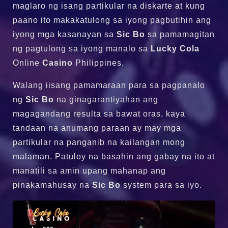
maglaro ng isang partikular na diskarte at kung
paano ito makakatulong sa iyong pagbutihin ang
iyong mga kasanayan sa
Sic Bo
sa pamamagitan
ng pagtulong sa iyong manalo sa
Lucky Cola
Online
Casino
Philippines.
Walang iisang pamamaraan para sa pagpanalo
ng
Sic Bo
na ginagarantiyahan ang
magagandang resulta sa bawat oras, kaya
tandaan na anumang paraan ay may mga
partikular na panganib na kailangan mong
malaman. Patuloy na basahin ang gabay na ito at
manatili sa amin upang mahanap ang
pinakamahusay na
Sic Bo
system para sa iyo.