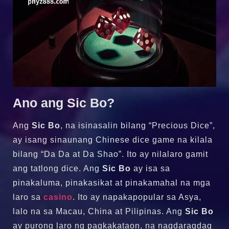
Ano ang Sic Bo?
Ang
Sic Bo
, na isinasalin bilang “Precious Dice”,
ay isang sinaunang Chinese dice game na kilala
bilang “Da Da at Da Shao”. Ito ay nilalaro gamit
ang tatlong dice. Ang
Sic Bo
ay isa sa
pinakaluma, pinakasikat at pinakamahal na mga
laro sa
casino
. Ito ay napakapopular sa Asya,
lalo na sa Macau, China at Pilipinas. Ang
Sic Bo
ay purong laro ng pagkakataon, na nagdaragdag