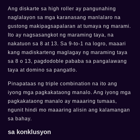
Ang diskarte sa high roller ay pangunahing
naglalayon sa mga karanasang manlalaro na
gustong makipagsapalaran at tumaya ng marami.
Ito ay nagsasangkot ng maraming taya, na
nakatuon sa 8 at 13. Sa 9-to-1 na logro, maaari
kang madiskarteng maglagay ng maraming taya
sa 8 o 13, pagdodoble pababa sa pangalawang
taya at domino sa pangatlo.
Pinapataas ng triple combination na ito ang
iyong mga pagkakataong manalo. Ang iyong mga
pagkakataong manalo ay maaaring tumaas,
ngunit hindi mo maaaring alisin ang kalamangan
sa bahay.
sa konklusyon