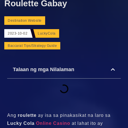
Roulette Gabay
Destination Website
2023-10-02
LuckyCola
Baccarat Tips/Strategy Guide
Talaan ng mga Nilalaman
Ang
roulette
ay isa sa pinakasikat na laro sa
Lucky Cola
Online Casino
at lahat ito ay