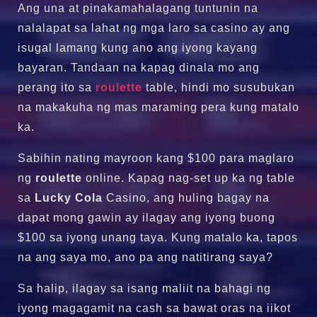
Ang una at pinakamahalagang tuntunin na
nalalapat sa lahat ng mga laro sa casino ay ang
isugal lamang kung ano ang iyong kayang
bayaran. Tandaan na kapag dinala mo ang
perang ito sa
roulette
table, hindi mo susubukan
na makakuha ng mas maraming pera kung matalo
ka.
Sabihin nating mayroon kang $100 para maglaro
ng
roulette
online. Kapag nag-set up ka ng table
sa
Lucky Cola
Casino, ang huling bagay na
dapat mong gawin ay ilagay ang iyong buong
$100 sa iyong unang taya. Kung matalo ka, tapos
na ang saya mo, ano pa ang natitirang saya?
Sa halip, ilagay sa isang maliit na bahagi ng
iyong magagamit na cash sa bawat oras na iikot