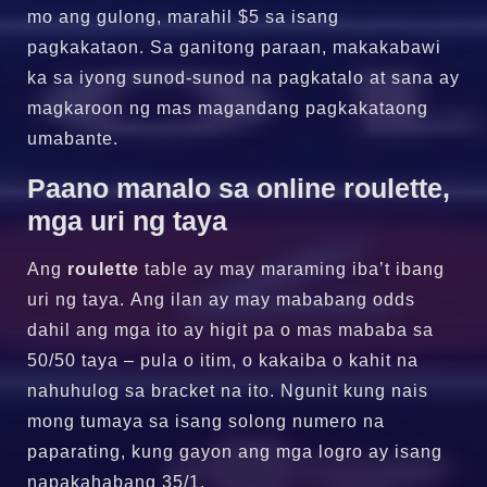
mo ang gulong, marahil $5 sa isang
pagkakataon. Sa ganitong paraan, makakabawi
ka sa iyong sunod-sunod na pagkatalo at sana ay
magkaroon ng mas magandang pagkakataong
umabante.
Paano manalo sa online roulette,
mga uri ng taya
Ang
roulette
table ay may maraming iba’t ibang
uri ng taya. Ang ilan ay may mababang odds
dahil ang mga ito ay higit pa o mas mababa sa
50/50 taya – pula o itim, o kakaiba o kahit na
nahuhulog sa bracket na ito. Ngunit kung nais
mong tumaya sa isang solong numero na
paparating, kung gayon ang mga logro ay isang
napakahabang 35/1.