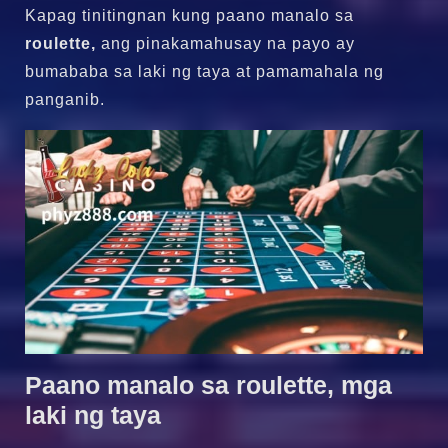
Kapag tinitingnan kung paano manalo sa
roulette,
ang pinakamahusay na payo ay
bumababa sa laki ng taya at pamamahala ng
panganib.
Paano manalo sa roulette, mga
laki ng taya