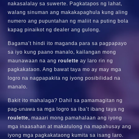
nakasalalay sa suwerte. Pagkatapos ng lahat,
walang sinuman ang makakapaghula kung aling
numero ang pupuntahan ng maliit na puting bola
kapag pinaikot ng dealer ang gulong.
Bagama’t hindi ito maganda para sa pagpapayo
sa iyo kung paano manalo, kailangan mong
maunawaan na ang
roulette
ay laro rin ng
pagkakataon. Ang bawat taya mo ay may mga
logro na nagpapakita ng iyong posibilidad na
manalo.
Bakit ito mahalaga? Dahil sa pamamagitan ng
pag-unawa sa mga logro sa iba’t ibang taya ng
roulette,
maaari mong pamahalaan ang iyong
mga inaasahan at makatulong na mapahusay ang
iyong mga pagkakataong kumita sa isang laro.