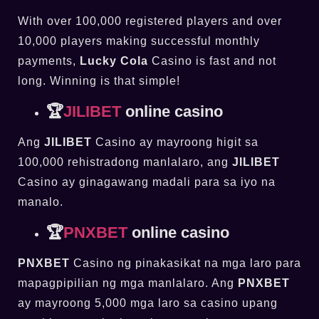
With over 100,000 registered players and over
10,000 players making successful monthly
payments,
Lucky Cola
Casino is fast and not
long. Winning is that simple!
🏆
JILIBET
online casino
Ang
JILIBET
Casino ay mayroong higit sa
100,000 rehistradong manlalaro, ang
JILIBET
Casino ay ginagawang madali para sa iyo na
manalo.
🏆
PNXBET
online casino
PNXBET
Casino ng pinakasikat na mga laro para
mapagpipilian ng mga manlalaro. Ang
PNXBET
ay mayroong 5,000 mga laro sa casino upang