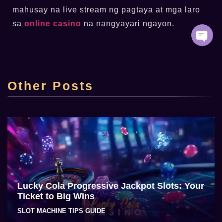
mahusay na live stream ng pagtaya at mga laro
sa
online casino
na nangyayari ngayon.
Top Online Casino Lucky Cola Casino sa
Pilipinas
Other Posts
admin
2025-06-22
Lucky Cola Progressive Jackpot Slots: Your
Ticket to Big Wins
SLOT MACHINE TIPS GUIDE