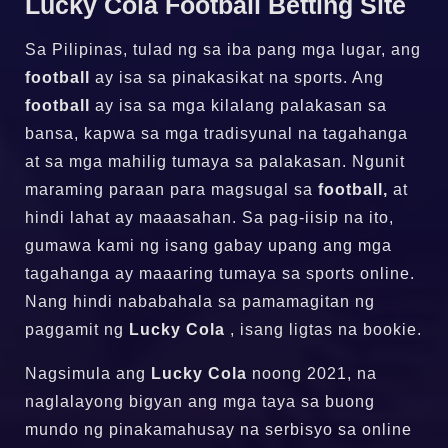
Lucky Cola Football Betting Site
Sa Pilipinas, tulad ng sa iba pang mga lugar, ang
football
ay isa sa pinakasikat na sports. Ang
football
ay isa sa mga kilalang palakasan sa
bansa, kapwa sa mga tradisyunal na tagahanga
at sa mga mahilig tumaya sa palakasan. Ngunit
maraming paraan para magsugal sa
football,
at
hindi lahat ay maaasahan. Sa pag-iisip na ito,
gumawa kami ng isang gabay upang ang mga
tagahanga ay maaaring tumaya sa sports online.
Nang hindi nababahala sa pamamagitan ng
paggamit ng
Lucky Cola
, isang ligtas na bookie.
Nagsimula ang
Lucky Cola
noong 2021, na
naglalayong bigyan ang mga taya sa buong
mundo ng pinakamahusay na serbisyo sa online