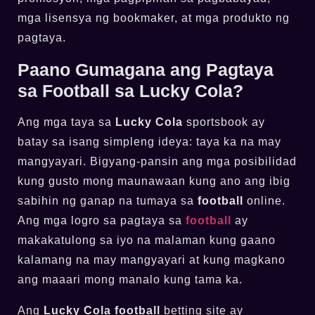
mga lisensya ng bookmaker, at mga produkto ng
pagtaya.
Paano Gumagana ang Pagtaya
sa Football sa Lucky Cola?
Ang mga taya sa
Lucky Cola
sportsbook ay
batay sa isang simpleng ideya: taya ka na may
mangyayari. Bigyang-pansin ang mga posibilidad
kung gusto mong maunawaan kung ano ang ibig
sabihin ng ganap na tumaya sa
football
online.
Ang mga logro sa pagtaya sa
football
ay
makakatulong sa iyo na malaman kung gaano
kalamang na may mangyayari at kung magkano
ang maaari mong manalo kung tama ka.
Ang
Lucky Cola football
betting site ay