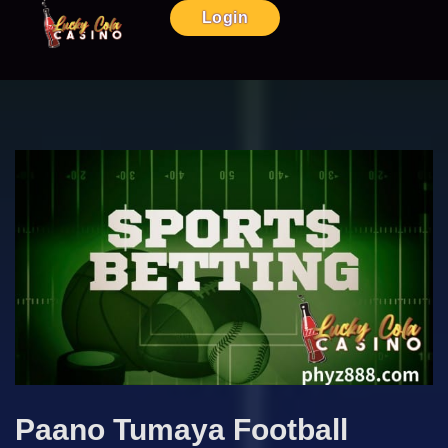
Login
Paano Tumaya Football