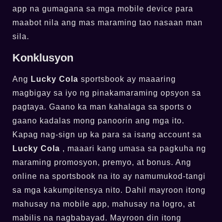
app na gumagana sa mga mobile device para
maabot nila ang mas maraming tao nasaan man
sila.
Konklusyon
Ang
Lucky Cola
sportsbook ay maaaring
magbigay sa iyo ng pinakamaraming opsyon sa
pagtaya. Gaano ka man kahalaga sa sports o
gaano kadalas mong panoorin ang mga ito.
Kapag nag-sign up ka para sa isang account sa
Lucky Cola
, maaari kang umasa sa pagkuha ng
maraming promosyon, premyo, at bonus. Ang
online na sportsbook na ito ay namumukod-tangi
sa mga kakumpitensya nito. Dahil mayroon itong
mahusay na mobile app, mahusay na logro, at
mabilis na nagbabayad. Mayroon din itong