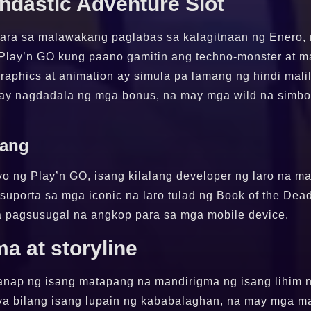
ndastic Adventure Slot
ara sa malawakang paglabas sa kalagitnaan ng Enero,
Play’n GO kung paano gamitin ang techno-monster at m
raphics at animation ay simula pa lamang ng hindi mal
ay nagdadala ng mga bonus, na may mga wild na simbol
wang
yo ng Play’n GO, isang kilalang developer ng laro na m
usuporta sa mga iconic na laro tulad ng Book of the Dea
pagsusugal na angkop para sa mga mobile device.
a at storyline
hanap ng isang matapang na mandirigma ng isang lihi
a bilang isang lupain ng kababalaghan, na may mga m