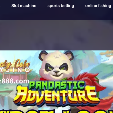
t
Slot machine
sports betting
online fishing