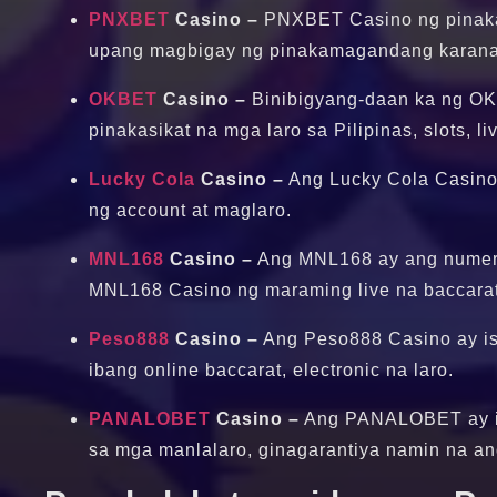
PNXBET
Casino –
PNXBET Casino ng pinakas
upang magbigay ng pinakamagandang karana
OKBET
Casino –
Binibigyang-daan ka ng OK
pinakasikat na mga laro sa Pilipinas, slots, 
Lucky Cola
Casino –
Ang Lucky Cola Casino 
ng account at maglaro.
MNL168
Casino –
Ang MNL168 ay ang numero 
MNL168 Casino ng maraming live na baccara
Peso888
Casino –
Ang Peso888 Casino ay isa
ibang online baccarat, electronic na laro.
PANALOBET
Casino –
Ang PANALOBET ay is
sa mga manlalaro, ginagarantiya namin na a