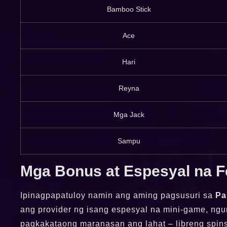
Bamboo Stick
Ace
Hari
Reyna
Mga Jack
Sampu
Mga Bonus at Espesyal na F
Ipinagpapatuloy namin ang aming pagsusuri sa
Pa
ang provider ng isang espesyal na mini-game, ngu
pagkakataong maranasan ang lahat – libreng spins,