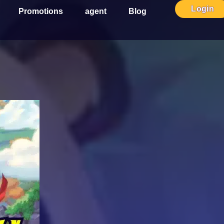
Login
Promotions
agent
Blog