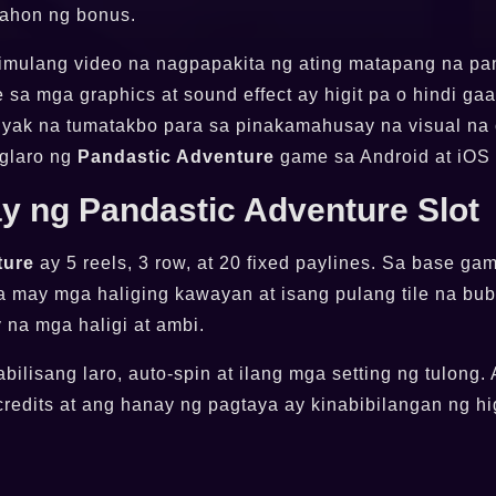
nahon ng bonus.
nimulang video na nagpapakita ng ating matapang na p
sa mga graphics at sound effect ay higit pa o hindi g
 tiyak na tumatakbo para sa pinakamahusay na visual na 
glaro ng
Pandastic Adventure
game sa Android at iOS 
 ng Pandastic Adventure Slot
ture
ay 5 reels, 3 row, at 20 fixed paylines. Sa base ga
 may mga haliging kawayan at isang pulang tile na bu
 na mga haligi at ambi.
ilisang laro, auto-spin at ilang mga setting ng tulon
credits at ang hanay ng pagtaya ay kinabibilangan ng h