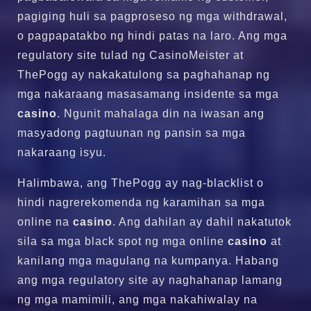
pagiging huli sa pagproseso ng mga withdrawal,
o pagpapatakbo ng hindi patas na laro. Ang mga
regulatory site tulad ng CasinoMeister at
ThePogg ay nakakatulong sa paghahanap ng
mga nakaraang masasamang insidente sa mga
casino
. Ngunit mahalaga din na iwasan ang
masyadong pagtuunan ng pansin sa mga
nakaraang isyu.
Halimbawa, ang ThePogg ay nag-blacklist o
hindi nagrerekomenda ng karamihan sa mga
online na
casino
. Ang dahilan ay dahil nakatutok
sila sa mga black spot ng mga online
casino
at
kanilang mga magulang na kumpanya. Habang
ang mga regulatory site ay naghahanap lamang
ng mga mamimili, ang mga nakahiwalay na