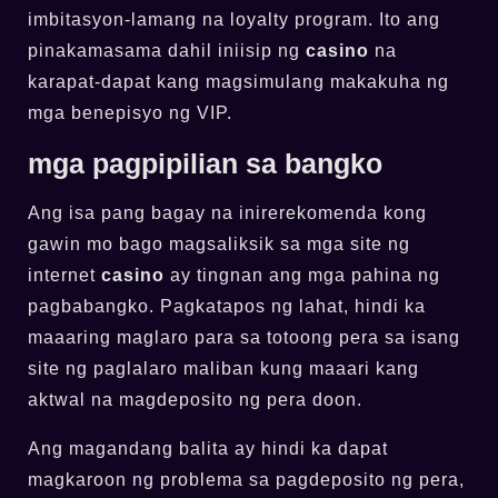
imbitasyon-lamang na loyalty program. Ito ang
pinakamasama dahil iniisip ng
casino
na
karapat-dapat kang magsimulang makakuha ng
mga benepisyo ng VIP.
mga pagpipilian sa bangko
Ang isa pang bagay na inirerekomenda kong
gawin mo bago magsaliksik sa mga site ng
internet
casino
ay tingnan ang mga pahina ng
pagbabangko. Pagkatapos ng lahat, hindi ka
maaaring maglaro para sa totoong pera sa isang
site ng paglalaro maliban kung maaari kang
aktwal na magdeposito ng pera doon.
Ang magandang balita ay hindi ka dapat
magkaroon ng problema sa pagdeposito ng pera,