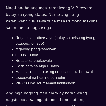
Nag-iiba-iba ang mga karaniwang VIP reward
batay sa iyong status. Narito ang ilang
karaniwang VIP reward na maaari mong makuha
sa online na pagsusugal:
Regalo sa anibersaryo (batay sa petsa ng iyong
pagpaparehistro)
regalong pangkaarawan
deposit bonus
Rebate sa pagkawala
Cash para sa Mga Puntos
Mas mabilis na oras ng deposito at withdrawal
Espesyal na host ng panauhin
VIP
Casino
Tournament Imbitasyon
Ang mga bagong manlalaro ay karaniwang
nagsisimula sa mga deposit bonus at ang