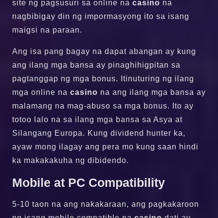
site ng pagsusuri sa online na
casino
na
nagbibigay din ng impormasyong ito sa isang
maigsi na paraan.
Ang isa pang bagay na dapat abangan ay kung
ang ilang mga bansa ay pinaghihigpitan sa
pagtanggap ng mga bonus. Itinuturing ng ilang
mga online na
casino
na ang ilang mga bansa ay
malamang na mag-abuso sa mga bonus. Ito ay
totoo lalo na sa ilang mga bansa sa Asya at
Silangang Europa. Kung dividend hunter ka,
ayaw mong ilagay ang pera mo kung saan hindi
ka makakakuha ng dibidendo.
Mobile at PC Compatibility
5-10 taon na ang nakakaraan, ang pagkakaroon
ng isang mobile compatible na
casino
dati ay