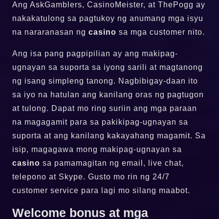
Ang AskGamblers, CasinoMeister, at ThePogg ay
nakakatulong sa pagtukoy ng anumang mga isyu
na nararanasan ng
casino
sa mga customer nito.
Ang isa pang pagpipilian ay ang makipag-
ugnayan sa suporta sa iyong sarili at magtanong
ng isang simpleng tanong. Nagbibigay-daan ito
sa iyo na hatulan ang kanilang oras ng pagtugon
at tulong. Dapat mo ring suriin ang mga paraan
na magagamit para sa pakikipag-ugnayan sa
suporta at ang kanilang kakayahang magamit. Sa
isip, magagawa mong makipag-ugnayan sa
casino
sa pamamagitan ng email, live chat,
telepono at Skype. Gusto mo rin ng 24/7
customer service para lagi mo silang maabot.
Welcome bonus at mga