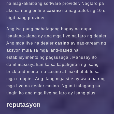
na magkakaibang software provider. Naglaro pa
ako sa ilang online
casino
na nag-aalok ng 10 o
higit pang provider.
Ang isa pang mahalagang bagay na dapat
isaalang-alang ay ang mga live na laro ng dealer.
Ang mga live na dealer
casino
ay nag-stream ng
aksyon mula sa mga land-based na
establisyimento ng pagsusugal. Mahusay ito
dahil masisiyahan ka sa kapaligiran ng isang
brick-and-mortar na casino at makihalubilo sa
mga croupier. Ang ilang mga site ay wala pa ring
mga live na dealer casino. Ngunit talagang sa
tingin ko ang mga live na laro ay isang plus.
reputasyon