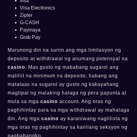
visa
Visa Electronics
Zipler
G-CASH
Paymaya
Grab Pay
Marunong din na suriin ang mga limitasyon ng
deposito at withdrawal ng anumang potensyal na
casino
. Mas gusto ng mababang sugarol ang
maliliit na minimum na deposito, habang ang
matataas na sugarol ay gusto ng kakayahang
maglipat ng malaking halaga ng pera papunta at
mula sa mga
casino
account. Ang oras ng
paghihintay para sa mga withdrawal ay mahalaga
din. Ang mga
casino
ay karaniwang naglilista ng
mga oras ng paghihintay sa kanilang seksyon ng
pagbabangko.