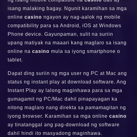
isang malaking bagay. Ngunit karamihan sa mga
online
casino
ngayon ay nag-aalok ng mobile
compatibility para sa Android, iOS at Windows
Phone device. Gayunpaman, sulit na suriin
upang matiyak na maaari kang maglaro sa isang
online na
casino
mula sa iyong smartphone o
tablet.
Dapat ding suriin ng mga user ng PC at Mac ang
status ng instant play at download software. Ang
Instant Play ay lalong maginhawa para sa mga
gumagamit ng PC/Mac dahil pinapayagan ka
nitong maglaro nang direkta sa pamamagitan ng
iyong browser. Karamihan sa mga online
casino
ay tinatanggal ang pag-download ng software
dahil hindi ito masyadong maginhawa.