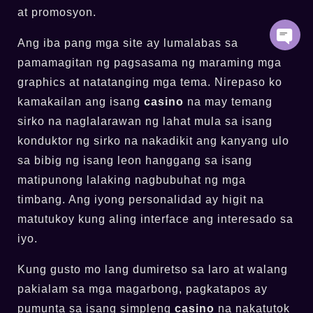
at promosyon.
Ang iba pang mga site ay lumalabas sa
pamamagitan ng pagsasama ng maraming mga
graphics at natatanging mga tema. Nirepaso ko
kamakailan ang isang
casino
na may temang
sirko na naglalarawan ng lahat mula sa isang
konduktor ng sirko na nakadikit ang kanyang ulo
sa bibig ng isang leon hanggang sa isang
matipunong lalaking nagbubuhat ng mga
timbang. Ang iyong personalidad ay higit na
matutukoy kung aling interface ang interesado sa
iyo.
Kung gusto mo lang dumiretso sa laro at walang
pakialam sa mga magarbong, pagkatapos ay
pumunta sa isang simpleng
casino
na nakatutok