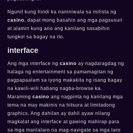
Ngunit kung hindi ka naniniwala sa inilista ng
casino
, dapat mong basahin ang mga pagsusuri
at alamin kung ano ang kanilang sasabihin
tungkol sa bagay na ito.
interface
Ang mga interface ng
casino
ay nagdaragdag ng
halaga ng entertainment sa pamamagitan ng
pagpapaalam sa iyong makakita ng isang bagay
na kawili-wili habang nagba-browse ka.
Maraming
casino
ang nagpinta ng kanilang mga
tema na may makinis na hitsura at limitadong
graphics. Ang dahilan ay dahil ayaw nilang
magkalat ang interface at gawing mahirap para
sa mga manlalaro na mag-navigate sa mga laro