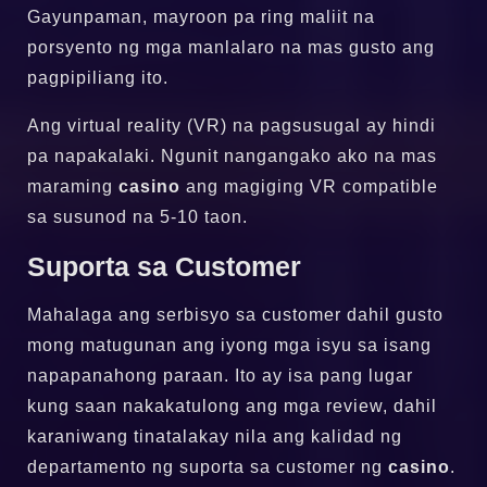
Gayunpaman, mayroon pa ring maliit na
porsyento ng mga manlalaro na mas gusto ang
pagpipiliang ito.
Ang virtual reality (VR) na pagsusugal ay hindi
pa napakalaki. Ngunit nangangako ako na mas
maraming
casino
ang magiging VR compatible
sa susunod na 5-10 taon.
Suporta sa Customer
Mahalaga ang serbisyo sa customer dahil gusto
mong matugunan ang iyong mga isyu sa isang
napapanahong paraan. Ito ay isa pang lugar
kung saan nakakatulong ang mga review, dahil
karaniwang tinatalakay nila ang kalidad ng
departamento ng suporta sa customer ng
casino
.