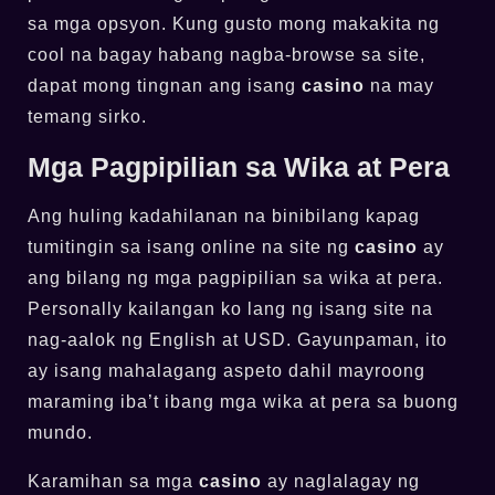
sa mga opsyon. Kung gusto mong makakita ng
cool na bagay habang nagba-browse sa site,
dapat mong tingnan ang isang
casino
na may
temang sirko.
Mga Pagpipilian sa Wika at Pera
Ang huling kadahilanan na binibilang kapag
tumitingin sa isang online na site ng
casino
ay
ang bilang ng mga pagpipilian sa wika at pera.
Personally kailangan ko lang ng isang site na
nag-aalok ng English at USD. Gayunpaman, ito
ay isang mahalagang aspeto dahil mayroong
maraming iba’t ibang mga wika at pera sa buong
mundo.
Karamihan sa mga
casino
ay naglalagay ng