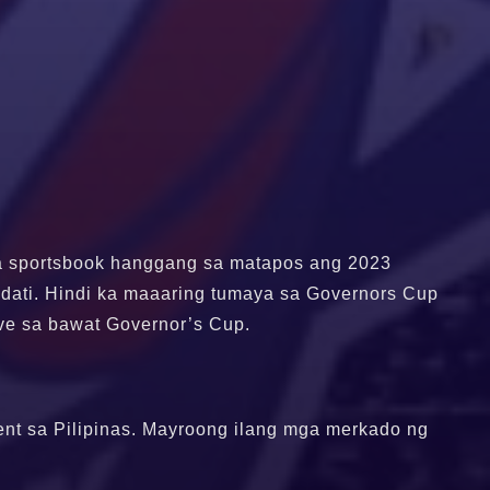
a sportsbook hanggang sa matapos ang 2023
dati. Hindi ka maaaring tumaya sa Governors Cup
ive sa bawat Governor’s Cup.
ment sa Pilipinas. Mayroong ilang mga merkado ng