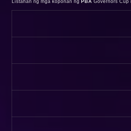
Listahan ng mga koponan ng
PBA
Governors Cup n