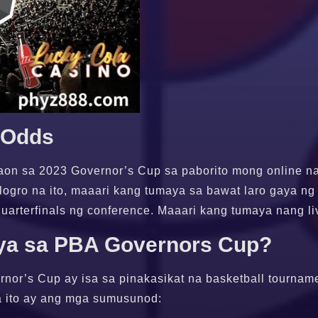
 Odds
aon sa 2023 Governor’s Cup sa paborito mong online n
gro na ito, maaari kang tumaya sa bawat laro gaya ng 
uarterfinals ng conference. Maaari kang tumaya nang l
taya sa PBA Governors Cup?
ernor’s Cup ay isa sa pinakasikat na basketball tourna
ga ito ay ang mga sumusunod: