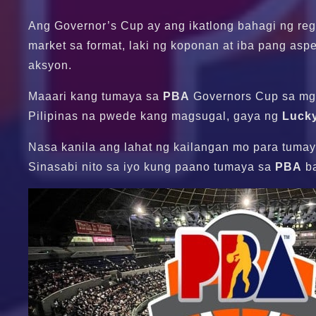
Ang Governor’s Cup ay ang ikatlong bahagi ng re
market sa format, laki ng koponan at iba pang as
aksyon.
Maaari kang tumaya sa
PBA
Governors Cup sa mga 
Pilipinas na pwede kang magsugal, gaya ng
Lucky
Nasa kanila ang lahat ng kailangan mo para tumay
Sinasabi nito sa iyo kung paano tumaya sa
PBA
ba