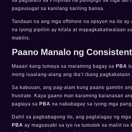
sa paglalaro sa Pilipinas na pumipigil sa mga tao 
pagsusugal sa kanilang sariling bansa.
Tandaan na ang mga offshore na opsyon na ito ay a
na iyong pipiliin ay kilala at mapagkakatiwalaan s
mabilis.
Paano Manalo ng Consistent
Maaari kang tumaya sa maraming bagay sa
PBA
tu
mong isaalang-alang ang iba’t ibang pagkakataon 
Sa kabuuan, ang pag-alam kung paano gamitin an
frustrate. Kaya gaano man karaming karanasan a
pagtaya sa
PBA
na nababagay sa iyong mga pang
Dahil sa pagbabagong ito, ang paglalagay ng mga
PBA
ay magsasabi sa iyo na tumutok sa maliit na