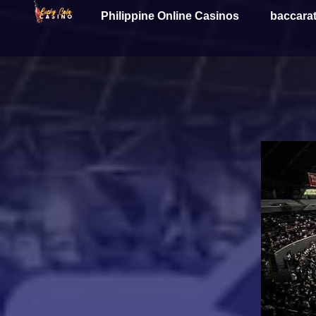
Philippine Online Casinos
baccara