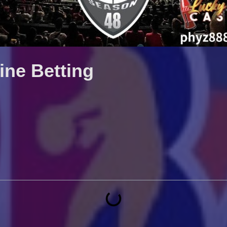
ne Betting