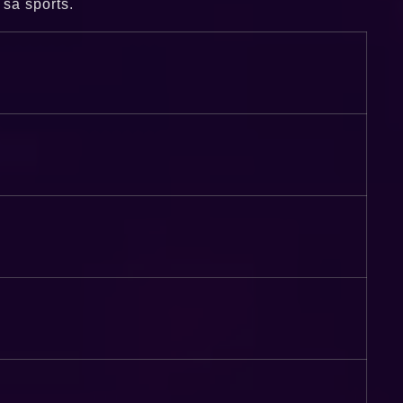
sa sports.