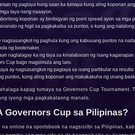
araan ng pagtaya kung saan ka tumaya kung aling koponan ang
g mga taya nang naaayon.
paboritong koponan ay binibigyan ng point spread ayon sa mga
nanalo ng higit sa pagkakaiba sa puntos, o kung ang natalon
y nagsasangkot ng paghula kung ang kabuuang puntos na naita
akda ng bookmaker.
 saan naglalagay ka ng taya sa kinalabasan ng isang kaganapa
rs Cup bago magsimula ang laro.
taya ay nagsasangkot ng pagtaya sa isang partikular na result
 puntos, kung aling koponan ang makakakuha ng unang basket
 mahalaga kapag tumaya sa Governors Cup Tournament.
 ang iyong mga pagkakataong manalo.
A Governors Cup sa Pilipinas?
na online na sportsbook na nagsisilbi sa Pilipinas, ka