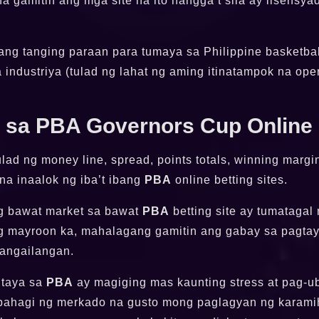
na gamitin ang mga site na ito hangga’t sila ay lisensy
ng tanging paraan para tumaya sa Philippine basketball
a industriya (tulad ng lahat ng aming itinatampok na op
 sa PBA Governors Cup Online 
lad ng money line, spread, points totals, winning margi
na inaalok ng iba’t ibang
PBA
online betting sites.
g bawat market sa bawat
PBA
betting site ay tumataga
ng mayroon ka, mahalagang gamitin ang gabay sa pagta
angailangan.
 taya sa
PBA
ay magiging mas kaunting stress at pag-u
 bahagi ng merkado na gusto mong paglagyan ng karami