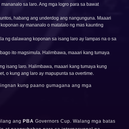
 mananalo sa laro. Ang mga logro para sa bawat
 puntos, habang ang underdog ang nangunguna. Maaari
g koponan ay mananalo o matatalo ng mas kaunting
la ng dalawang koponan sa isang laro ay lampas na o sa
n bago ito magsimula. Halimbawa, maaari kang tumaya
a ng isang laro. Halimbawa, maaari kang tumaya kung
, o kung ang laro ay mapupunta sa overtime.
 Tingnan kung paano gumagana ang mga
bilang ang
PBA
Governors Cup. Walang mga batas