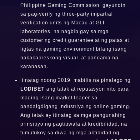
Philippine Gaming Commission, gayundin
sa pag-verify ng three-party impartial
verification units ng Macau at GLI
laboratories, na nagbibigay sa mga
customer ng credit guarantee at ng patas at
ligtas na gaming environment bilang isang
nakakapreskong visual. at pandama na
karanasan.
Itinatag noong 2019, mabilis na pinalago ng
LODIBET
ang tatak at reputasyon nito para
maging isang market leader sa
pandaigdigang industriya ng online gaming.
Ang tatak ay itinatag sa mga pangunahing
prinsipyo ng pagtitiwala at kredibilidad, na
tumutukoy sa diwa ng mga aktibidad ng