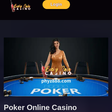
Login
Poker Online Casino