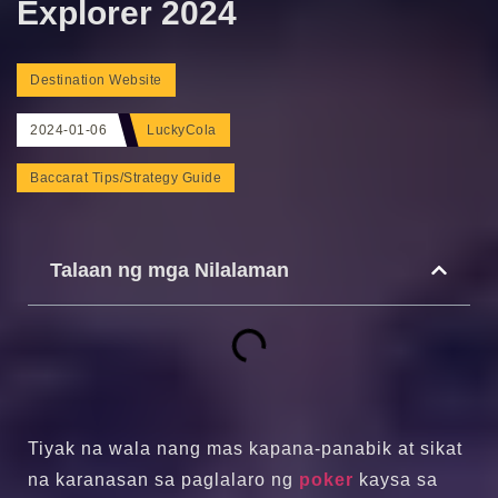
Explorer 2024
Destination Website
2024-01-06
LuckyCola
Baccarat Tips/Strategy Guide
Talaan ng mga Nilalaman
Tiyak na wala nang mas kapana-panabik at sikat
na karanasan sa paglalaro ng
poker
kaysa sa