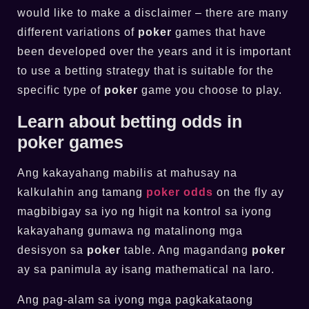
would like to make a disclaimer – there are many
different variations of
poker
games that have
been developed over the years and it is important
to use a betting strategy that is suitable for the
specific type of
poker
game you choose to play.
Learn about betting odds in
poker games
Ang kakayahang mabilis at mahusay na
kalkulahin ang tamang
poker odds
on the fly ay
magbibigay sa iyo ng higit na kontrol sa iyong
kakayahang gumawa ng matalinong mga
desisyon sa
poker
table. Ang magandang
poker
ay sa panimula ay isang mathematical na laro.
Ang pag-alam sa iyong mga pagkakataong