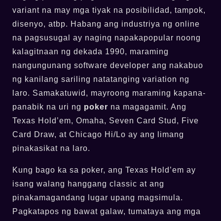
variant na may mga tiyak na posibilidad, tampok,
disenyo, atbp. Habang ang industriya ng online
na pagsusugal ay naging napakapopular noong
kalagitnaan ng dekada 1990, maraming
nangungunang software developer ang nakabuo
ng kanilang sariling natatanging variation ng
laro. Samakatuwid, mayroong maraming kapana-
panabik na uri ng
poker
na magagamit. Ang
Texas Hold’em, Omaha, Seven Card Stud, Five
Card Draw, at Chicago Hi/Lo ay ang limang
pinakasikat na laro.
Kung bago ka sa poker, ang Texas Hold’em ay
isang walang hanggang classic at ang
pinakamagandang lugar upang magsimula.
Pagkatapos ng bawat galaw, tumataya ang mga