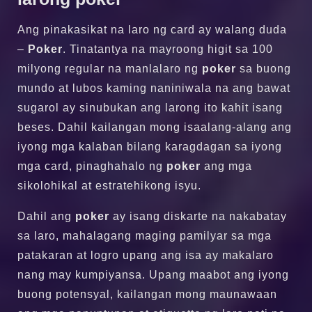
Ang pinakasikat na laro ng card ay walang duda
–
Poker
. Tinatantya na mayroong higit sa 100
milyong regular na manlalaro ng
poker
sa buong
mundo at lubos kaming naniniwala na ang bawat
sugarol ay sinubukan ang larong ito kahit isang
beses. Dahil kailangan mong isaalang-alang ang
iyong mga kalaban bilang karagdagan sa iyong
mga card, pinaghahalo ng
poker
ang mga
sikolohikal at estratehikong isyu.
Dahil ang
poker
ay isang diskarte na nakabatay
sa laro, mahalagang maging pamilyar sa mga
patakaran at logro upang ang isa ay makalaro
nang may kumpiyansa. Upang maabot ang iyong
buong potensyal, kailangan mong maunawaan