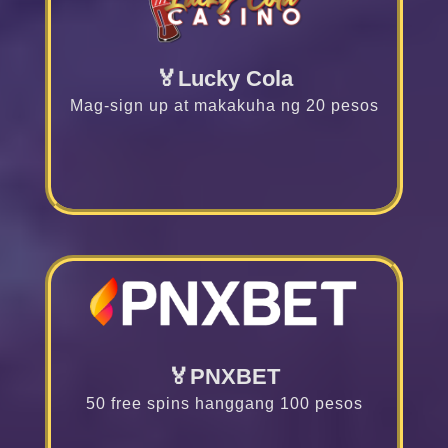
🏅Lucky Cola
Mag-sign up at makakuha ng 20 pesos
🏅PNXBET
50 free spins hanggang 100 pesos