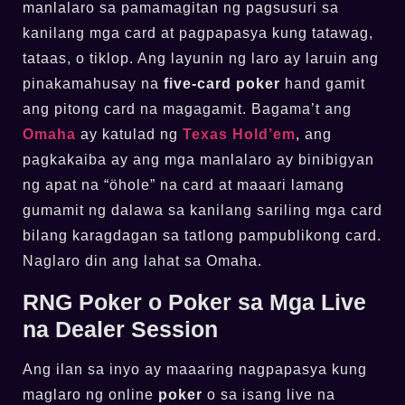
manlalaro sa pamamagitan ng pagsusuri sa
kanilang mga card at pagpapasya kung tatawag,
tataas, o tiklop. Ang layunin ng laro ay laruin ang
pinakamahusay na
five-card poker
hand gamit
ang pitong card na magagamit. Bagama’t ang
Omaha
ay katulad ng
Texas Hold’em
, ang
pagkakaiba ay ang mga manlalaro ay binibigyan
ng apat na “öhole” na card at maaari lamang
gumamit ng dalawa sa kanilang sariling mga card
bilang karagdagan sa tatlong pampublikong card.
Naglaro din ang lahat sa Omaha.
RNG Poker o Poker sa Mga Live
na Dealer Session
Ang ilan sa inyo ay maaaring nagpapasya kung
maglaro ng online
poker
o sa isang live na