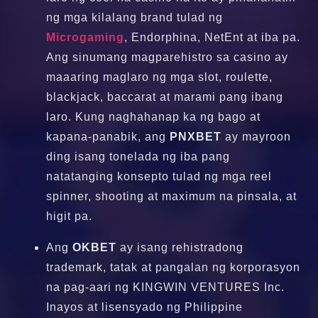
ng mga kilalang brand tulad ng
Microgaming
, Endorphina, NetEnt at iba pa.
Ang sinumang magparehistro sa casino ay
maaaring maglaro ng mga slot, roulette,
blackjack, baccarat at marami pang ibang
laro. Kung naghahanap ka ng bago at
kapana-panabik, ang
PNXBET
ay mayroon
ding isang tonelada ng iba pang
natatanging konsepto tulad ng mga reel
spinner, shooting at maximum na pinsala, at
higit pa.
Ang
OKBET
ay isang rehistradong
trademark, tatak at pangalan ng korporasyon
na pag-aari ng KINGWIN VENTURES Inc.
Inayos at lisensyado ng Philippine