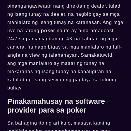
pinangangasiwaan nang direkta ng dealer, tulad
ng isang tunay na dealer, na nagbibigay sa mga
manlalaro ng isang tunay na karanasan. Ang mga
live na larong
poker
na ito ay bino-broadcast
24/7 sa pamamagitan ng 4K na kalidad ng mga
camera, na nagbibigay sa mga manlalaro ng full-
angle na view ng talahanayan. Samakatuwid,
ang mga manlalaro ay maaaring tunay na
makaranas ng isang tunay na kapaligiran na
katulad ng isang sesyon ng pagtaya sa totoong
buhay.
Pinakamahusay na software
provider para sa poker
Sa bahaging ito ng artikulo, masaya kaming