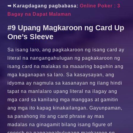
➥ Karagdagang pagbabasa:
Online Poker : 3
Bagay na Dapat Malaman
#9 Upang Magkaroon ng Card Up
One’s Sleeve
Sa isang laro, ang pagkakaroon ng isang card ay
literal na nangangahulugan ng pagkakaroon ng
isang card na malakas na maaaring baguhin ang
mga kaganapan sa laro. Sa kasaysayan, ang
idyoma ay nagmula sa kasanayan ng ilang hindi
tapat na manlalaro upang literal na ilagay ang
mga card sa kanilang mga manggas at gamitin
ang mga ito kapag kinakailangan. Gayunpaman,
sa panahong ito ang card phrase ay mas
madalas na ginagamit bilang isang figure of
speech na nangangahulugang magkaroon ng