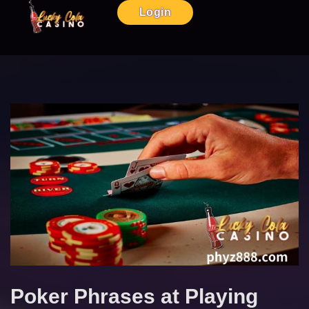
Login
Poker Phrases at Playing