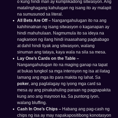
o kung hindi man ay kumplikadong sitwasyon. Ang
matalinghagang kahulugan ng isang ito ay malapit
na sumusunod sa literal.
All Bets Are Off –
Nangangahulugan ito na ang
kahihinatnan ng isang sitwasyon o kaganapan ay
hindi mahuhulaan. Nagmumula ito sa ideya na
nagkaroon ng ilang hindi inaasahang pagbabago
at dahil hindi tiyak ang sitwasyon, walang
sinuman ang tataya, kaya wala na sila sa mesa.
Lay One’s Cards on the Table –
Nangangahulugan ito na maging ganap na tapat
at bukas tungkol sa mga intensyon ng isa at ilatag
lamang ang mga ito para makita ng lahat. Sa
poker
, ang paglalagay ng iyong mga card sa
mesa ay ang pinakahuling paraan ng pagpapakita
kung ano ang mayroon ka. Sa puntong iyon,
walang bluffing.
Cash In One’s Chips –
Habang ang pag-cash ng
chips ng isa ay may napakapositibong konotasyon