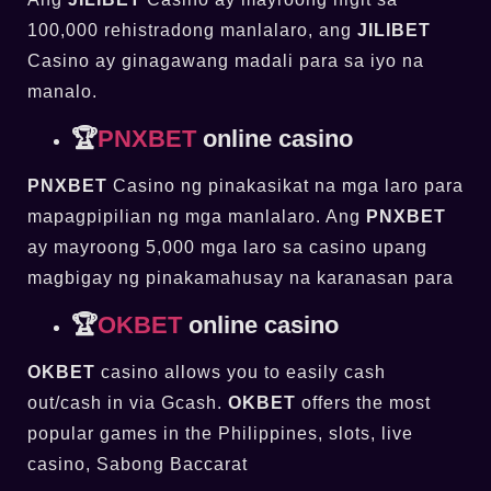
100,000 rehistradong manlalaro, ang
JILIBET
Casino ay ginagawang madali para sa iyo na
manalo.
🏆
PNXBET
online casino
PNXBET
Casino ng pinakasikat na mga laro para
mapagpipilian ng mga manlalaro. Ang
PNXBET
ay mayroong 5,000 mga laro sa casino upang
magbigay ng pinakamahusay na karanasan para
🏆
OKBET
online casino
OKBET
casino allows you to easily cash
out/cash in via Gcash.
OKBET
offers the most
popular games in the Philippines, slots, live
casino, Sabong Baccarat