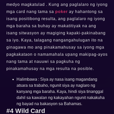
medyo magkatulad . Kung ang paglalaro ng iyong
mga card nang tama sa
poker
ay hahantong sa
isang positibong resulta, ang paglalaro ng iyong
mga baraha sa buhay ay makatitiyak na ang
isang sitwasyon ay magiging kapaki-pakinabang
sa iyo. Kaya, talagang nangangahulugan ito na
ginagawa mo ang pinakamahusay sa iyong mga
pagkakataon o namamahala upang makipag-ayos
nang tama at nauuwi sa pagkuha ng
pinakamahusay na mga resulta na posible.
Halimbawa : Siya ay nasa isang magandang
atsara sa trabaho, ngunit siya ay naglaro ng
kanyang mga baraha. Kaya, hindi siya tinanggal
dahil sa kawalan ng kakayahan ngunit nakakuha
ng bayad na bakasyon sa Bahamas.
#4 Wild Card