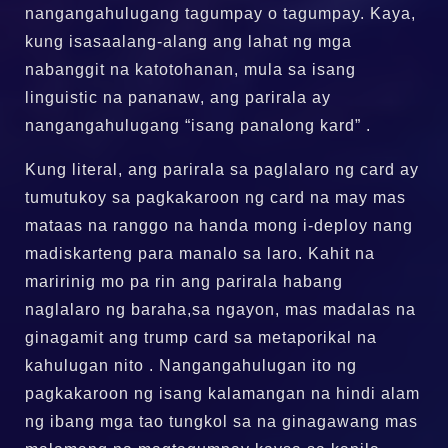
nangangahulugang tagumpay o tagumpay. Kaya,
kung isasaalang-alang ang lahat ng mga
nabanggit na katotohanan, mula sa isang
linguistic na pananaw, ang parirala ay
nangangahulugang “isang panalong kard” .
Kung literal, ang parirala sa paglalaro ng card ay
tumutukoy sa pagkakaroon ng card na may mas
mataas na ranggo na handa mong i-deploy nang
madiskarteng para manalo sa laro. Kahit na
maririnig mo pa rin ang parirala habang
naglalaro ng baraha,sa ngayon, mas madalas na
ginagamit ang trump card sa metaporikal na
kahulugan nito . Nangangahulugan ito ng
pagkakaroon ng isang kalamangan na hindi alam
ng ibang mga tao tungkol sa na ginagawang mas