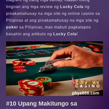
tingnan ang mga review ng
Lucky Cola
ng
pinakamahusay na mga site ng online casino sa
Pilipinas at ang pinakamahusay na mga site ng
poker
sa Pilipinas, mas mabuti pagkatapos
basahin ang artikulo ng
Lucky Cola
!
#10 Upang Makitungo sa