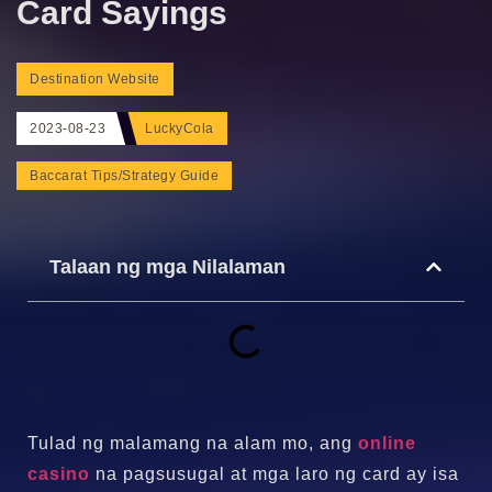
Card Sayings
Destination Website
2023-08-23
LuckyCola
Baccarat Tips/Strategy Guide
Talaan ng mga Nilalaman
Tulad ng malamang na alam mo, ang
online
casino
na pagsusugal at mga laro ng card ay isa