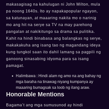
makasagisag na kahulugan ni John Milton, mula
pa noong 1640s. Ito ay napakapopular ngayon,
sa katunayan, at maaaring nakita mo o narinig
mo ang hit na serye sa TV na may parehong
pangalan at nakikitungo sa drama sa pulitika.
Kahit na hindi binabasa ang balangkas ng serye,
makakakuha ang isang tao ng magandang ideya
kung tungkol saan ito dahil lamang sa pagpili ng
ganoong sinasabing idyoma para sa isang
pamagat.
Halimbawa : Hindi alam ng amo na ang bahay ng
mga baraha na tinawag niyang kumpanya ay
maaaring bumagsak sa loob ng ilang araw.
Honorable Mentions
Bagama’t ang mga sumusunod ay hindi