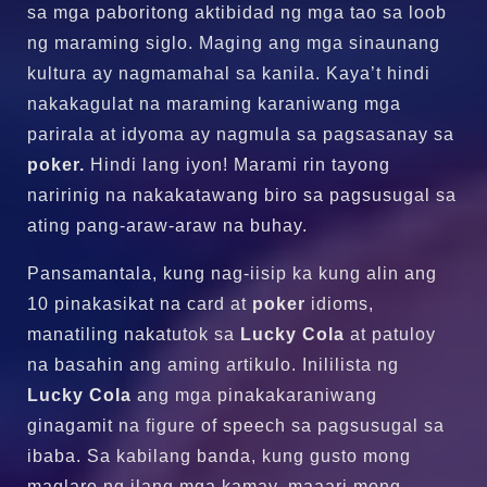
sa mga paboritong aktibidad ng mga tao sa loob
ng maraming siglo. Maging ang mga sinaunang
kultura ay nagmamahal sa kanila. Kaya’t hindi
nakakagulat na maraming karaniwang mga
parirala at idyoma ay nagmula sa pagsasanay sa
poker.
Hindi lang iyon! Marami rin tayong
naririnig na nakakatawang biro sa pagsusugal sa
ating pang-araw-araw na buhay.
Pansamantala, kung nag-iisip ka kung alin ang
10 pinakasikat na card at
poker
idioms,
manatiling nakatutok sa
Lucky Cola
at patuloy
na basahin ang aming artikulo. Inililista ng
Lucky Cola
ang mga pinakakaraniwang
ginagamit na figure of speech sa pagsusugal sa
ibaba. Sa kabilang banda, kung gusto mong
maglaro ng ilang mga kamay, maaari mong