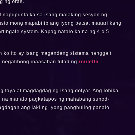
 ng oras.
it napupunta ka sa isang malaking sesyon ng
usto mong mapabilib ang iyong petsa, maaari kang
rtingale system. Kapag natalo ka na ng 4 o 5
in ko ito ay isang magandang sistema hangga’t
g negatibong inaasahan tulad ng
roulette
.
ng taya at magdagdag ng isang dolyar. Ang lohika
ad na manalo pagkatapos ng mahabang sunod-
agdagan ang laki ng iyong panghuling panalo.