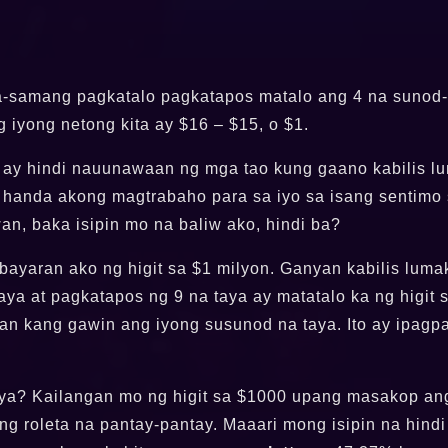
samang pagkatalo pagkatapos matalo ang 4 na sunod-s
g iyong netong kita ay $16 – $15, o $1.
 ay hindi nauunawaan ng mga tao kung gaano kabilis lu
a handa akong magtrabaho para sa iyo sa isang sentimo 
n, baka isipin mo na baliw ako, hindi ba?
abayaran ako ng higit sa $1 milyon. Ganyan kabilis lum
aya at pagkatapos ng 9 na taya ay matatalo ka ng higi
an kang gawin ang iyong susunod na taya. Ito ay ipagp
aya? Kailangan mo ng higit sa $1000 upang masakop an
g roleta na pantay-pantay. Maaari mong isipin na hindi