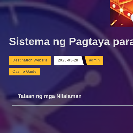
Sistema ng Pagtaya par
Destination Website
2023-03-28
admin
Casino Guide
Talaan ng mga Nilalaman