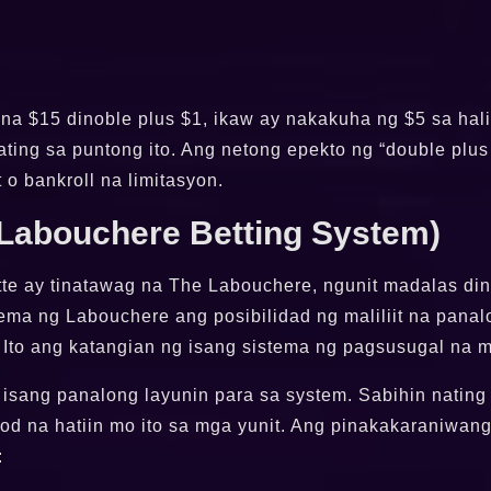
na $15 dinoble plus $1, ikaw ay nakakuha ng $5 sa hal
ing sa puntong ito. Ang netong epekto ng “double plus
o bankroll na limitasyon.
 Labouchere Betting System)
tte ay tinatawag na The Labouchere, ngunit madalas din
ema ng Labouchere ang posibilidad ng maliliit na pana
 Ito ang katangian ng isang sistema ng pagsusugal na
sang panalong layunin para sa system. Sabihin nating n
d na hatiin mo ito sa mga yunit. Ang pinakakaraniwang p
: