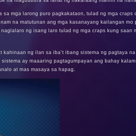
de na magbubura sa lahat ng nakaraang maliliit na nana
 sa mga larong puro pagkakataon, tulad ng mga craps
inam na matutunan ang mga kasanayang kailangan mo pa
g naglalaro ng isang laro tulad ng mga craps kung saa
at kahinaan ng ilan sa iba’t ibang sistema ng pagtaya 
g sistema ay maaaring pagtagumpayan ang bahay kala
analo at mas masaya sa hapag.