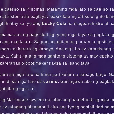
ine
casino
sa Pilipinas. Maraming mga laro sa
casino
s
t sistema sa pagtaya. Ipakikilala ng artikulong ito ku
ghihintay sa iyo ang
Lucky Cola
na magparehistro at h
mamaraan ng pagsukat ng iyong mga taya sa pagtatang
o ang manlalaro. Sa pamamagitan ng paraan, ang sistem
sports at karera ng kabayo. Ang mga ito ay karaniwan
taya. Kahit na ang mga ganitong sistema ay may epekto
karerahan o bookmaker kaysa sa isang taya.
ra sa mga laro na hindi partikular na pabagu-bago. Ga
hindi sa mga laro sa
casino
. Gumagawa ako ng pagkaka
gbibilang ng card.
 ang Martingale system na lubusang na-debunk ng mga 
 ay talagang pinapabuti nito ang iyong posibilidad na m