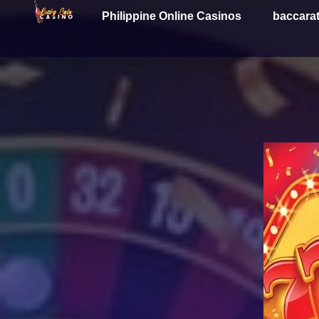
Philippine Online Casinos
baccara