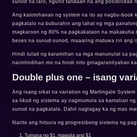
sunod na laro, ngunit tandaan na ang posibilidad 
Ang katotohanan ng system na ito ay nagbu-book k
pagkatalo na buburahin ang lahat ng mga panalon
magkaroon ng 80% na pagkakataon na makakuha ng
beses na sunud-sunod, maaaring matuwa rin ang iy
Hindi tulad ng karamihan sa mga manunulat sa pag
naiintindihan mo na hindi nito ginagarantiyahan
Double plus one – isang var
Ang isang sikat na variation ng Martingale System
sa likod ng sistema ay nagmumula sa kamalian n
sunod na pagkatalo. Dahil naglagay ka ng mas mar
Narito ang hitsura ng progresibong sistema ng pag
Tumaya ng $1, mawala ang $1