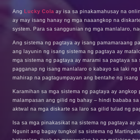
Ang
Lucky Cola
ay isa sa pinakamahusay na onl
ay may isang hanay ng mga naaangkop na diskarte a
system. Para sa sanggunian ng mga manlalaro, na
Ang sistema ng pagtaya ay isang pamamaraang pa
ang layunin ng isang sistema ng pagtaya ay matal
mga sistema ng pagtaya ay marami sa pagtaya sa 
pagganap ng isang manlalaro o kabayo sa laki ng 
mahirap na pagtagumpayan ang bentahe ng isang 
Karamihan sa mga sistema ng pagtaya ay angkop pa
malampasan ang gilid ng bahay – hindi bababa sa 
aktwal na mga diskarte sa laro sa gilid tulad ng pa
Isa sa mga pinakasikat na sistema ng pagtaya ay
Ngunit ang bagay tungkol sa sistema ng Martingale