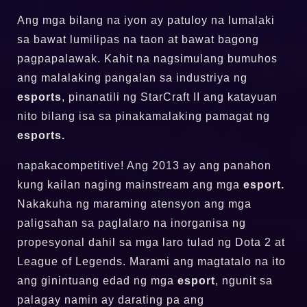
Ang mga bilang na iyon ay patuloy na lumalaki
sa bawat lumilipas na taon at bawat bagong
pagpapalawak. Kahit na nagsimulang bumuhos
ang malalaking pangalan sa industriya ng
esports
, pinanatili ng StarCraft II ang katayuan
nito bilang isa sa pinakamalaking pamagat ng
esports.
napakacompetitive! Ang 2013 ay ang panahon
kung kailan naging mainstream ang mga
esport.
Nakakuha ng maraming atensyon ang mga
paligsahan sa paglalaro na inorganisa ng
propesyonal dahil sa mga laro tulad ng Dota 2 at
League of Legends. Marami ang magtatalo na ito
ang ginintuang edad ng mga
esport
, ngunit sa
palagay namin ay darating pa ang