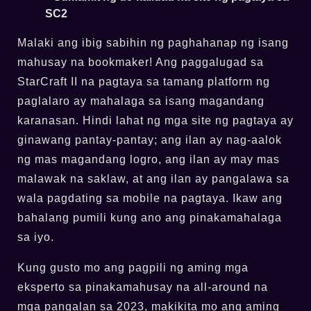
SC2
Malaki ang ibig sabihin ng paghahanap ng isang
mahusay na bookmaker! Ang paggalugad sa
StarCraft II na pagtaya sa tamang platform ng
paglalaro ay mahalaga sa isang magandang
karanasan. Hindi lahat ng mga site ng pagtaya ay
ginawang pantay-pantay; ang ilan ay nag-aalok
ng mas magandang logro, ang ilan ay may mas
malawak na saklaw, at ang ilan ay pangalawa sa
wala pagdating sa mobile na pagtaya. Ikaw ang
bahalang pumili kung ano ang pinakamahalaga
sa iyo.
Kung gusto mo ang pagpili ng aming mga
eksperto sa pinakamahusay na all-around na
mga pangalan sa 2023, makikita mo ang aming