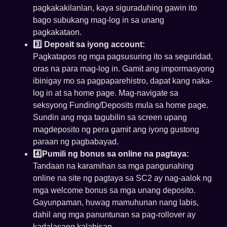
pagkakakilanlan, kaya siguraduhing gawin ito
bago subukang mag-log in sa unang
pagkakataon.
3️⃣ Deposit sa iyong account:
Pagkatapos ng mga pagsusuring ito sa seguridad,
oras na para mag-log in. Gamit ang impormasyong
ibinigay mo sa pagpaparehistro, dapat kang naka-
log in at sa home page. Mag-navigate sa
seksyong Funding/Deposits mula sa home page.
Sundin ang mga tagubilin sa screen upang
magdeposito ng pera gamit ang iyong gustong
paraan ng pagbabayad.
4️⃣Pumili ng bonus sa online na pagtaya:
Tandaan na karamihan sa mga pangunahing
online na site ng pagtaya sa SC2 ay nag-aalok ng
mga welcome bonus sa mga unang deposito.
Gayunpaman, huwag mamuhunan nang labis,
dahil ang mga panuntunan sa pag-rollover ay
kadalasang kalabisan.