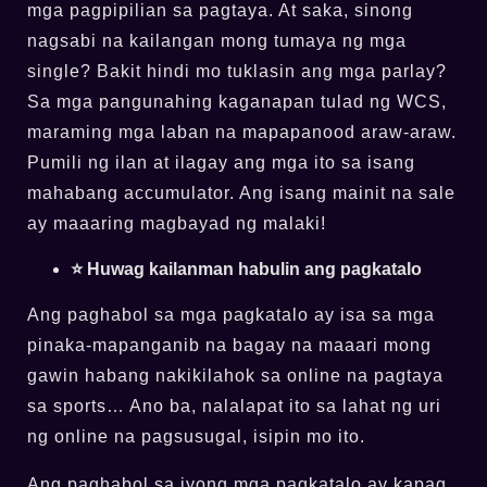
mga pagpipilian sa pagtaya. At saka, sinong
nagsabi na kailangan mong tumaya ng mga
single? Bakit hindi mo tuklasin ang mga parlay?
Sa mga pangunahing kaganapan tulad ng WCS,
maraming mga laban na mapapanood araw-araw.
Pumili ng ilan at ilagay ang mga ito sa isang
mahabang accumulator. Ang isang mainit na sale
ay maaaring magbayad ng malaki!
⭐ Huwag kailanman habulin ang pagkatalo
Ang paghabol sa mga pagkatalo ay isa sa mga
pinaka-mapanganib na bagay na maaari mong
gawin habang nakikilahok sa online na pagtaya
sa sports… Ano ba, nalalapat ito sa lahat ng uri
ng online na pagsusugal, isipin mo ito.
Ang paghabol sa iyong mga pagkatalo ay kapag