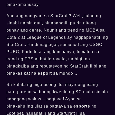
pinakamahusay.
Ano ang nangyari sa StarCraft? Well, tulad ng
sinabi namin dati, pinapanatili pa rin nitong
buhay ang genre. Ngunit ang trend ng MOBA sa
Dota 2 at League of Legends ay nagpapanatili ng
StarCraft. Hindi nagtagal, sumunod ang CSGO,
PUBG, Fortnite at ang kumpanya, tumalon sa
trend ng FPS at battle royale, na higit na
pinagkaiba ang reputasyon ng StarCraft II bilang
pinakasikat na
esport
sa mundo…
Sa kabila ng mga usong ito, mayroong isang
pare-pareho sa buong kwento ng SC mula simula
hanggang wakas – pagtaya! Ayon sa
pinakahuling ulat sa pagtaya sa
esports
ng
Loot.bet, nananatili ang StarCraft II sa