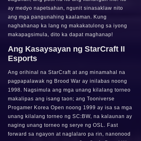
ay medyo napetsahan, ngunit sinasaklaw nito
ang mga pangunahing kaalaman. Kung
naghahanap ka lang ng makakatulong sa iyong
makapagsimula, dito ka dapat maghanap!
Ang Kasaysayan ng StarCraft II
Esports
Ang orihinal na StarCraft at ang minamahal na
pagpapalawak ng Brood War ay inilabas noong
1998. Nagsimula ang mga unang kilalang torneo
makalipas ang isang taon; ang Tooniverse
Progamer Korea Open noong 1999 ay isa sa mga
unang kilalang torneo ng SC:BW, na kalaunan ay
naging unang torneo ng serye ng OSL. Fast
forward sa ngayon at naglalaro pa rin, nanonood