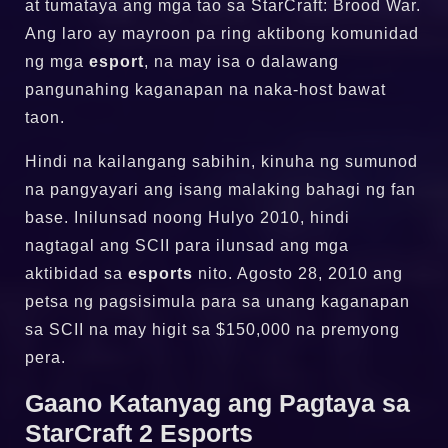
at tumataya ang mga tao sa StarCraft: Brood War.
Ang laro ay mayroon pa ring aktibong komunidad
ng mga
esport
, na may isa o dalawang
pangunahing kaganapan na naka-host bawat
taon.
Hindi na kailangang sabihin, kinuha ng sumunod
na pangyayari ang isang malaking bahagi ng fan
base. Inilunsad noong Hulyo 2010, hindi
nagtagal ang SCII para ilunsad ang mga
aktibidad sa
esports
nito. Agosto 28, 2010 ang
petsa ng pagsisimula para sa unang kaganapan
sa SCII na may higit sa $150,000 na premyong
pera.
Gaano Katanyag ang Pagtaya sa
StarCraft 2 Esports