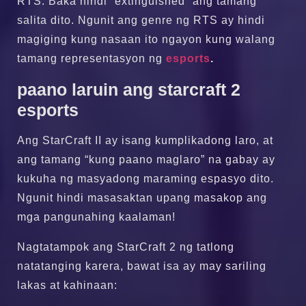
RTS. Baka hindi “extinguished” ang tamang
salita dito. Ngunit ang genre ng RTS ay hindi
magiging kung nasaan ito ngayon kung walang
tamang representasyon ng
esports
.
paano laruin ang starcraft 2
esports
Ang StarCraft II ay isang kumplikadong laro, at
ang tamang “kung paano maglaro” na gabay ay
kukuha ng masyadong maraming espasyo dito.
Ngunit hindi masasaktan upang masakop ang
mga pangunahing kaalaman!
Nagtatampok ang StarCraft 2 ng tatlong
natatanging karera, bawat isa ay may sariling
lakas at kahinaan: