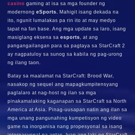
casino
gaming at isa sa mga founder ng
modernong
eSports.
Mahigit isang dekada na
ito, ngunit lumalakas pa rin ito at may medyo
tapat na fan base. Ang mga update sa laro, isang
masiglang eksena sa
esports
, at ang
pangangailangan para sa pagtaya sa StarCraft 2
ay nagpatuloy sa sunog sa kabila ng pag-urong
ng ilang taon.
Batay sa maalamat na StarCraft: Brood War,
nasakop ng sequel ang mapagkumpitensyang
paglalaro at nag-host ng ilan sa mga
pinakamalaking kaganapan sa StarCraft sa North
America at Asia. Pinag-uusapan natin ang ilan sa
mga unang pangunahing kumpetisyon ng video
game na inorganisa nang propesyonal sa isang
internasyonal na antas. Iyan ang laki ng StarCraft