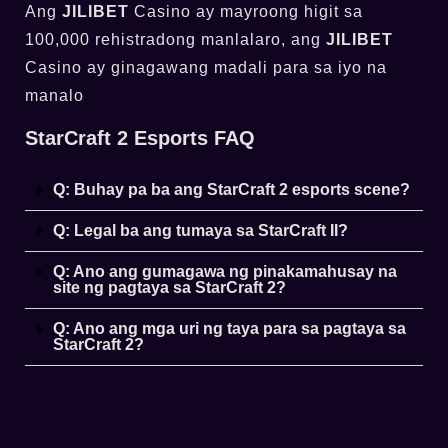
Ang
JILIBET
Casino ay mayroong higit sa
100,000 rehistradong manlalaro, ang
JILIBET
Casino ay ginagawang madali para sa iyo na
manalo
StarCraft 2 Esports FAQ
Q: Buhay pa ba ang StarCraft 2 esports scene?
Q: Legal ba ang tumaya sa StarCraft II?
Q: Ano ang gumagawa ng pinakamahusay na
site ng pagtaya sa StarCraft 2?
Q: Ano ang mga uri ng taya para sa pagtaya sa
StarCraft 2?
Top Online Casino Lucky Cola Casino sa
Pilipinas