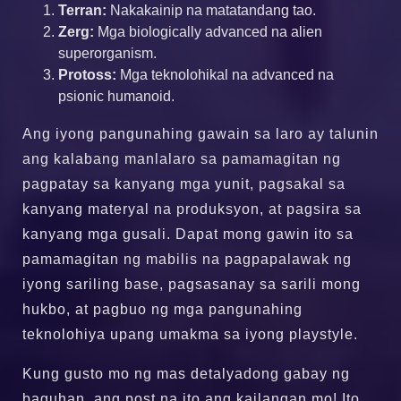
Terran:
Nakakainip na matatandang tao.
Zerg:
Mga biologically advanced na alien
superorganism.
Protoss:
Mga teknolohikal na advanced na
psionic humanoid.
Ang iyong pangunahing gawain sa laro ay talunin
ang kalabang manlalaro sa pamamagitan ng
pagpatay sa kanyang mga yunit, pagsakal sa
kanyang materyal na produksyon, at pagsira sa
kanyang mga gusali. Dapat mong gawin ito sa
pamamagitan ng mabilis na pagpapalawak ng
iyong sariling base, pagsasanay sa sarili mong
hukbo, at pagbuo ng mga pangunahing
teknolohiya upang umakma sa iyong playstyle.
Kung gusto mo ng mas detalyadong gabay ng
baguhan, ang post na ito ang kailangan mo! Ito