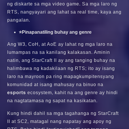
ng diskarte sa mga video game. Sa mga laro ng
RTS, nangyayari ang lahat sa real time, kaya ang
pangalan.
⭐Pinapanatiling buhay ang genre
Ang W3, CoH, at AoE ay lahat ng mga laro na
lumampas na sa kanilang kalakasan. Aminin
natin, ang StarCraft II ay ang tanging buhay na
halimbawa ng kadakilaan ng RTS; ito ay isang
laro na mayroon pa ring mapagkumpitensyang
komunidad at isang mahusay na binuo na
esports
ecosystem, kahit na ang genre ay hindi
na nagtatamasa ng sapat na kasikatan.
Kung hindi dahil sa mga tagahanga ng StarCraft
II at SC2, matagal nang napatay ang apoy ng