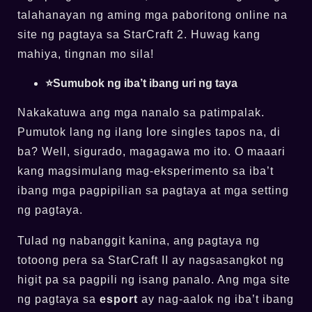
talahanayan ng aming mga paboritong online na
site ng pagtaya sa StarCraft 2. Huwag kang
mahiya, tingnan mo sila!
⭐Sumubok ng iba’t ibang uri ng taya
Nakakatuwa ang mga nanalo sa patimpalak.
Pumutok lang ng ilang lore singles tapos na, di
ba? Well, sigurado, magagawa mo ito. O maaari
kang magsimulang mag-eksperimento sa iba’t
ibang mga pagpipilian sa pagtaya at mga setting
ng pagtaya.
Tulad ng nabanggit kanina, ang pagtaya ng
totoong pera sa StarCraft II ay nagsasangkot ng
higit pa sa pagpili ng isang panalo. Ang mga site
ng pagtaya sa
esport
ay nag-aalok ng iba’t ibang