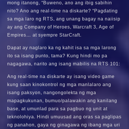
mong itanong, “Buweno, ano ang ibig sabihin
nito? Ano ang real-time na diskarte? “Pagdating
sa mga laro ng RTS, ang unang bagay na naiisip
ay ang Company of Heroes, Warcraft 3, Age of
Empires… at syempre StarCraft.
Dapat ay naglaro ka ng kahit isa sa mga larong
ito sa isang punto, tama? Kung hindi mo pa
nagagawa, narito ang isang mabilis na RTS 101:
Ang real-time na diskarte ay isang video game
kung saan kinokontrol ng mga manlalaro ang
isang paksyon, nangongolekta ng mga
mapagkukunan, bumuo/palawakin ang kanilang
base, at umunlad para sa pagbuo ng unit at
teknolohiya. Hindi umuusad ang oras sa paglipas
ng panahon, gaya ng ginagawa ng ibang mga uri