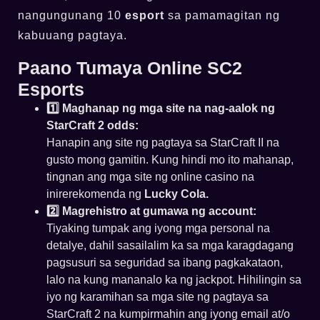
nangungunang 10
esport
sa pamamagitan ng
kabuuang pagtaya.
Paano Tumaya Online SC2
Esports
1️⃣ Maghanap ng mga site na nag-aalok ng
StarCraft 2 odds:
Hanapin ang site ng pagtaya sa StarCraft II na
gusto mong gamitin. Kung hindi mo ito mahanap,
tingnan ang mga site ng online casino na
inirerekomenda ng
Lucky Cola.
2️⃣ Magrehistro at gumawa ng account:
Tiyaking tumpak ang iyong mga personal na
detalye, dahil sasailalim ka sa mga karagdagang
pagsusuri sa seguridad sa ibang pagkakataon,
lalo na kung mananalo ka ng jackpot. Hihilingin sa
iyo ng karamihan sa mga site ng pagtaya sa
StarCraft 2 na kumpirmahin ang iyong email at/o