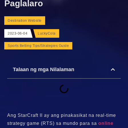
Paglalaro
Destination Website
2023-06-04
LuckyCola
Sports Betting Tips/Strategies Guide
Talaan ng mga Nilalaman
Ang StarCraft II ay ang pinakasikat na real-time
strategy game (RTS) sa mundo para sa
online