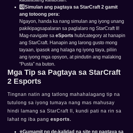
5️⃣Simulan ang pagtaya sa StarCraft 2 gamit
ang totoong pera:
Ngayon, handa ka nang simulan ang iyong unang
pakikipagsapalaran sa paglalaro ng StarCraft II!
Mag-navigate sa
eSports
hub/category at hanapin
ang StarCraft. Hanapin ang larong gusto mong
tayaan, ipasok ang halaga ng iyong taya, piliin
ang iyong mga opsyon, at pindutin ang malaking
“Pusta” na buton.
Mga Tip sa Pagtaya sa StarCraft
2 Esports
Tingnan natin ang tatlong mahahalagang tip na
tutulong sa iyong tumaya nang mas mahusay
hindi lamang sa StarCraft II, kundi pati na rin sa
lahat ng iba pang
esports.
⭐Gumamit ng de-kalidad na site ng pagtaya sa