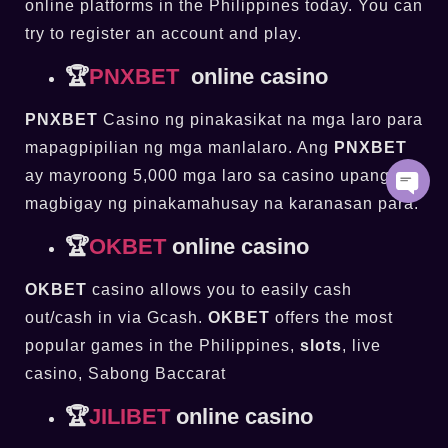
online platforms in the Philippines today. You can
try to register an account and play.
🏆
PNXBET
online casino
PNXBET
Casino ng pinakasikat na mga laro para
mapagpipilian ng mga manlalaro. Ang
PNXBET
ay mayroong 5,000 mga laro sa casino upang
magbigay ng pinakamahusay na karanasan para.
🏆
OKBET
online casino
OKBET
casino allows you to easily cash
out/cash in via Gcash.
OKBET
offers the most
popular games in the Philippines,
slots
, live
casino, Sabong Baccarat
🏆
JILIBET
online casino