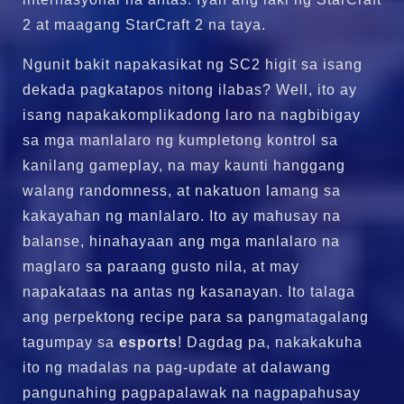
2 at maagang StarCraft 2 na taya.
Ngunit bakit napakasikat ng SC2 higit sa isang
dekada pagkatapos nitong ilabas? Well, ito ay
isang napakakomplikadong laro na nagbibigay
sa mga manlalaro ng kumpletong kontrol sa
kanilang gameplay, na may kaunti hanggang
walang randomness, at nakatuon lamang sa
kakayahan ng manlalaro. Ito ay mahusay na
balanse, hinahayaan ang mga manlalaro na
maglaro sa paraang gusto nila, at may
napakataas na antas ng kasanayan. Ito talaga
ang perpektong recipe para sa pangmatagalang
tagumpay sa
esports
! Dagdag pa, nakakakuha
ito ng madalas na pag-update at dalawang
pangunahing pagpapalawak na nagpapahusay