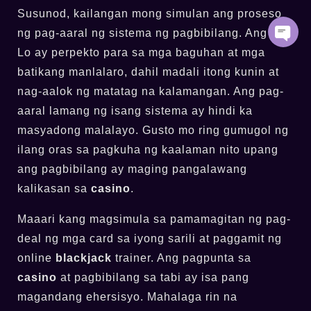
Susunod, kailangan mong simulan ang proseso
ng pag-aaral ng sistema ng pagbibilang. Ang Hi-
Lo ay perpekto para sa mga baguhan at mga
batikang manlalaro, dahil madali itong kunin at
nag-aalok ng matatag na kalamangan. Ang pag-
aaral lamang ng isang sistema ay hindi ka
masyadong malalayo. Gusto mo ring gumugol ng
ilang oras sa pagkuha ng kaalaman nito upang
ang pagbibilang ay maging pangalawang
kalikasan sa
casino
.
Maaari kang magsimula sa pamamagitan ng pag-
deal ng mga card sa iyong sarili at paggamit ng
online
blackjack
trainer. Ang pagpunta sa
casino
at pagbibilang sa tabi ay isa pang
magandang ehersisyo. Mahalaga rin na