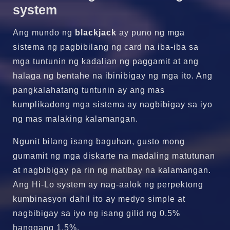
system
Ang mundo ng
blackjack
ay puno ng mga
sistema ng pagbibilang ng card na iba-iba sa
mga tuntunin ng kadalian ng paggamit at ang
halaga ng bentahe na ibinibigay ng mga ito. Ang
pangkalahatang tuntunin ay ang mas
kumplikadong mga sistema ay nagbibigay sa iyo
ng mas malaking kalamangan.
Ngunit bilang isang baguhan, gusto mong
gumamit ng mga diskarte na madaling matutunan
at nagbibigay pa rin ng matibay na kalamangan.
Ang Hi-Lo system ay nag-aalok ng perpektong
kumbinasyon dahil ito ay medyo simple at
nagbibigay sa iyo ng isang gilid ng 0.5%
hanggang 1.5%.