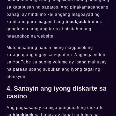
sa katapusan ng sapatos. Ang pinakamagandang
bahagi ay hindi mo kailangang magbayad ng
kahit ano para magamit ang
blackjack
trainer. I-
google mo lang ang term at bisitahin ang
naaangkop na website.
Muli, maaaring naisin mong magpasok ng
karagdagang ingay sa equation. Ang mga video
sa YouTube sa buong volume ay isang mahusay
na paraan upang subukan ang iyong tagal ng
atensyon.
4. Sanayin ang iyong diskarte sa
casino
Ang pagsasanay sa mga pangunahing diskarte
sa
blackjack
sa bahay ay dapat na lubos na