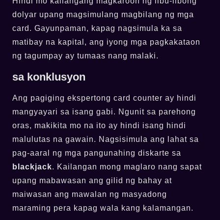
Hindi mo kailangang magkaroon ng libu-libong
dolyar upang magsimulang magbilang ng mga
card. Gayunpaman, kapag nagsimula ka sa
matibay na kapital, ang iyong mga pagkakataon
ng tagumpay ay tumaas nang malaki.
sa konklusyon
Ang pagiging ekspertong card counter ay hindi
mangyayari sa isang gabi. Ngunit sa parehong
oras, makikita mo na ito ay hindi isang hindi
malulutas na gawain. Nagsisimula ang lahat sa
pag-aaral ng mga pangunahing diskarte sa
blackjack
. Kailangan mong maglaro nang sapat
upang mabawasan ang gilid ng bahay at
maiwasan ang mawalan ng masyadong
maraming pera kapag wala kang kalamangan.