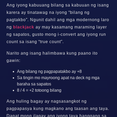
Ang iyong kabuuang bilang sa kabuuan ng isang
karera ay tinatawag na iyong “bilang ng
pagtakbo”. Ngunit dahil ang mga modernong laro
ng
blackjack
ay may kasamang maraming layer
ng sapatos, gusto mong i-convert ang iyong run
count sa isang “true count”.
Narito ang isang halimbawa kung paano ito
gawin:
Ang bilang ng pagpapatakbo ay +8
Sa tingin mo mayroong apat na deck ng mga
baraha sa sapatos
8 / 4 = +2 totoong bilang
Ang huling bagay ay nagsasangkot ng
pagpapasya kung magkano ang taasan ang taya.
Dapat mong ilagay ang iyong taya hanggang sa