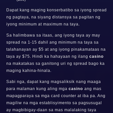
Dapat kang maging konserbatibo sa iyong spread
ng pagtaya, na siyang distansya sa pagitan ng
iyong minimum at maximum na taya.
Sa halimbawa sa itaas, ang iyong taya ay may
spread na 1-15 dahil ang minimum na taya sa
talahanayan ay $5 at ang iyong pinakamataas na
taya ay $75. Hindi ka hahayaan ng ilang
casino
na makatakas sa ganitong uri ng spread bago ka
maging kahina-hinala.
Sabi nga, dapat kang magsaliksik nang maaga
para malaman kung aling mga
casino
ang mas
mapagparaya sa mga card counter at iba pa. Ang
magiliw na mga establisyimento sa pagsusugal
ay magbibigay-daan sa mas malalaking taya