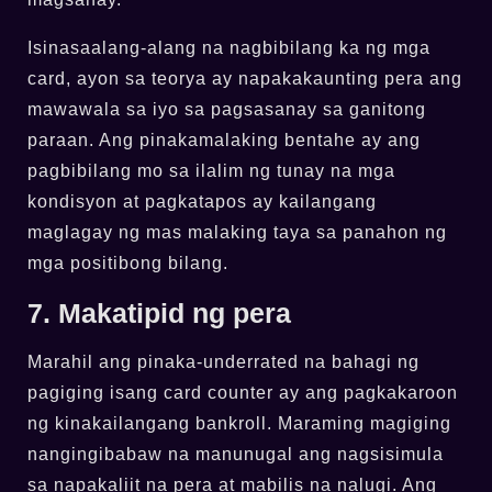
Isinasaalang-alang na nagbibilang ka ng mga
card, ayon sa teorya ay napakakaunting pera ang
mawawala sa iyo sa pagsasanay sa ganitong
paraan. Ang pinakamalaking bentahe ay ang
pagbibilang mo sa ilalim ng tunay na mga
kondisyon at pagkatapos ay kailangang
maglagay ng mas malaking taya sa panahon ng
mga positibong bilang.
7. Makatipid ng pera
Marahil ang pinaka-underrated na bahagi ng
pagiging isang card counter ay ang pagkakaroon
ng kinakailangang bankroll. Maraming magiging
nangingibabaw na manunugal ang nagsisimula
sa napakaliit na pera at mabilis na nalugi. Ang