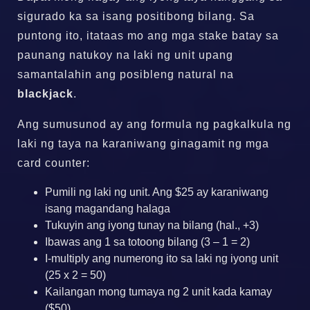
sigurado ka sa isang positibong bilang. Sa
puntong ito, itataas mo ang mga stake batay sa
paunang natukoy na laki ng unit upang
samantalahin ang posibleng natural na
blackjack
.
Ang sumusunod ay ang formula ng pagkalkula ng
laki ng taya na karaniwang ginagamit ng mga
card counter:
Pumili ng laki ng unit. Ang $25 ay karaniwang
isang magandang halaga
Tukuyin ang iyong tunay na bilang (hal., +3)
Ibawas ang 1 sa totoong bilang (3 – 1 = 2)
I-multiply ang numerong ito sa laki ng iyong unit
(25 x 2 = 50)
Kailangan mong tumaya ng 2 unit kada kamay
($50)