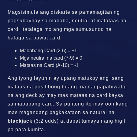
Magsisimula ang diskarte sa pamamagitan ng
pagsubaybay sa mababa, neutral at matataas na
card. Itatalaga mo ang mga sumusunod na
halaga sa bawat card:
Mababang Card (2-6) = +1
Mga neutral na card (7-9) = 0
Mataas na Card (A-10) = -1
Ang iyong layunin ay upang matukoy ang isang
mataas na positibong bilang, na nagpapahiwatig
na ang deck ay may mas mataas na card kaysa
sa mababang card. Sa puntong ito mayroon kang
mas magandang pagkakataon sa natural na
blackjack
(3:2 odds) at dapat tumaya nang higit
pa para kumita.