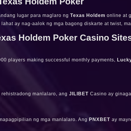
 Texas Holdem Poker
ndang lugar para maglaro ng
Texas Holdem
online at 
, lahat ay nag-aalok ng mga bagong diskarte at twist, m
xas Holdem Poker Casino Sites 
,000 players making successful monthly payments,
Lucky
 rehistradong manlalaro, ang
JILIBET
Casino ay ginaga
 mapagpipilian ng mga manlalaro. Ang
PNXBET
ay mayro