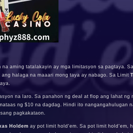
m
na aming tatalakayin ay mga limitasyon sa pagtaya. S
t ang halaga na maaari mong taya ay nabago. Sa Limit
aya.
asyon na laro. Sa panahon ng deal at flop ang lahat ng
umataas ng $10 na dagdag. Hindi ito nangangahulugan n
 isang pagkakataon.
xas Holdem
ay pot limit hold’em. Sa pot limit hold’em,