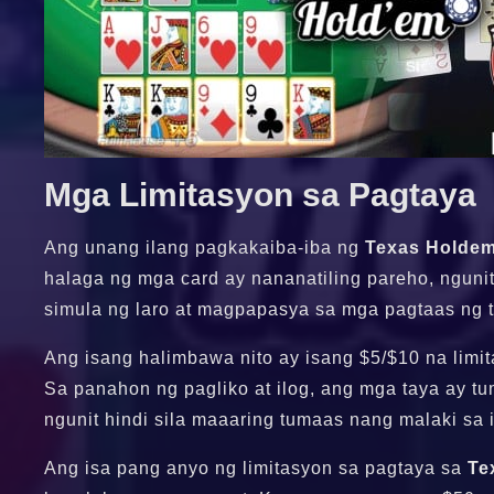
Mga Limitasyon sa Pagtaya
Ang unang ilang pagkakaiba-iba ng
Texas Holde
halaga ng mga card ay nananatiling pareho, nguni
simula ng laro at magpapasya sa mga pagtaas ng t
Ang isang halimbawa nito ay isang $5/$10 na limit
Sa panahon ng pagliko at ilog, ang mga taya ay t
ngunit hindi sila maaaring tumaas nang malaki sa
Ang isa pang anyo ng limitasyon sa pagtaya sa
Te