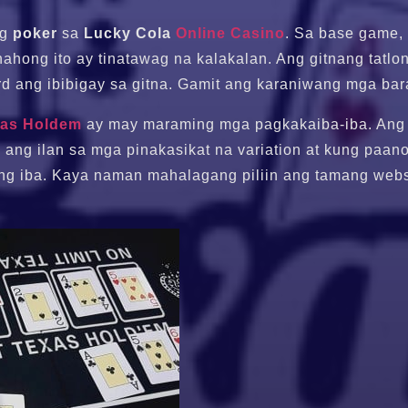
ng
poker
sa
Lucky Cola
Online
Casino
. Sa base game,
ahong ito ay tinatawag na kalakalan. Ang gitnang tatlo
 card ang ibibigay sa gitna. Gamit ang karaniwang mga 
as Holdem
ay may maraming mga pagkakaiba-iba. Ang m
n ang ilan sa mga pinakasikat na variation at kung paan
ang iba. Kaya naman mahalagang piliin ang tamang webs