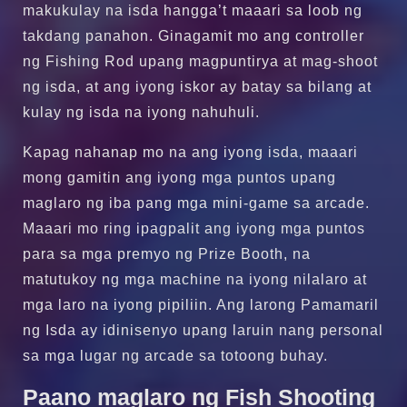
makukulay na isda hangga’t maaari sa loob ng
takdang panahon. Ginagamit mo ang controller
ng Fishing Rod upang magpuntirya at mag-shoot
ng isda, at ang iyong iskor ay batay sa bilang at
kulay ng isda na iyong nahuhuli.
Kapag nahanap mo na ang iyong isda, maaari
mong gamitin ang iyong mga puntos upang
maglaro ng iba pang mga mini-game sa arcade.
Maaari mo ring ipagpalit ang iyong mga puntos
para sa mga premyo ng Prize Booth, na
matutukoy ng mga machine na iyong nilalaro at
mga laro na iyong pipiliin. Ang larong Pamamaril
ng Isda ay idinisenyo upang laruin nang personal
sa mga lugar ng arcade sa totoong buhay.
Paano maglaro ng Fish Shooting