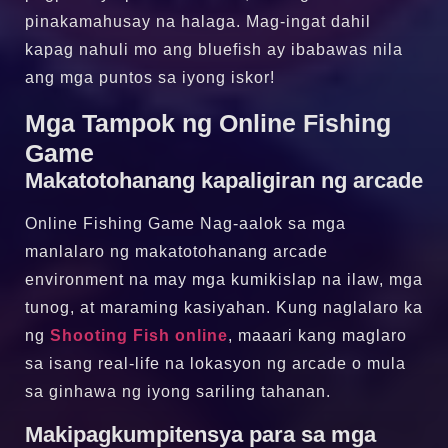
pinakamahusay na halaga. Mag-ingat dahil
kapag nahuli mo ang bluefish ay ibabawas nila
ang mga puntos sa iyong iskor!
Mga Tampok ng Online Fishing
Game
Makatotohanang kapaligiran ng arcade
Online Fishing Game ‍Nag-aalok sa mga
manlalaro ng makatotohanang arcade
environment na may mga kumikislap na ilaw, mga
tunog, at maraming kasiyahan. Kung naglalaro ka
ng
Shooting Fish online
, maaari kang maglaro
sa isang real-life na lokasyon ng arcade o mula
sa ginhawa ng iyong sariling tahanan.
Makipagkumpitensya para sa mga