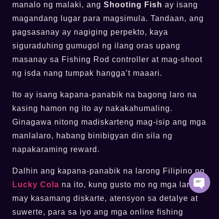
manalo ng malaki, ang
Shooting Fish
ay isang
magandang lugar para magsimula. Tandaan, ang
pagsasanay ay nagiging perpekto, kaya
siguraduhing gumugol ng ilang oras upang
masanay sa Fishing Rod controller at mag-shoot
ng isda nang tumpak hangga’t maaari.
Ito ay isang kapana-panabik na bagong laro na
kasing hamon ng ito ay nakakahumaling.
Ginagawa nitong madiskarteng mag-isip ang mga
manlalaro, habang binibigyan din sila ng
napakaraming reward.
Dalhin ang kapana-panabik na larong Filipino ng
Lucky Cola
na ito, kung gusto mo ng mga larong
may kasamang diskarte, atensyon sa detalye at
suwerte, para sa iyo ang mga online fishing