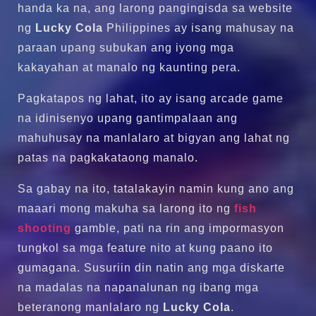
handa ka na, ang larong pangingisda sa website
ng
Lucky Cola
Philippines ay isang mahusay na
paraan upang subukan ang iyong mga
kakayahan at manalo ng kaunting pera.
Pagkatapos ng lahat, ito ay isang arcade game
na idinisenyo upang gantimpalaan ang
mahuhusay na manlalaro at bigyan ang lahat ng
patas na pagkakataong manalo.
Sa gabay na ito, tatalakayin namin kung ano ang
maaari mong makuha sa larong ito ng
fish
shooting
gamble, pati na rin ang impormasyon
tungkol sa mga feature nito at kung paano ito
gumagana. Susuriin din natin ang mga diskarte
na madalas na napanalunan ng ibang mga
beteranong manlalaro ng
Lucky Cola
.