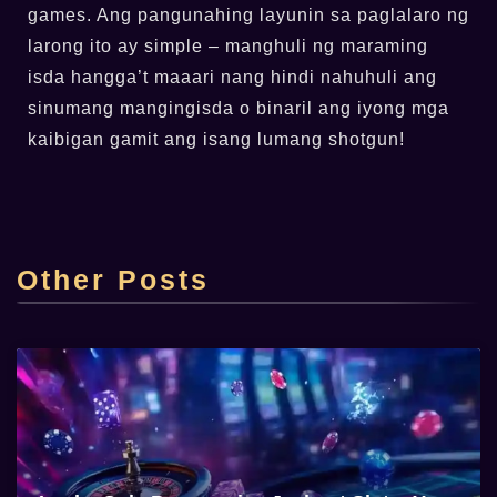
games. Ang pangunahing layunin sa paglalaro ng
larong ito ay simple – manghuli ng maraming
isda hangga’t maaari nang hindi nahuhuli ang
sinumang mangingisda o binaril ang iyong mga
kaibigan gamit ang isang lumang shotgun!
Top Online Casino Lucky Cola Casino sa
Pilipinas
Other Posts
admin
2025-06-22