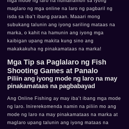
mga mode ng laro na humahamon sa iyong
maglaro ng mga online na laro ng pagbaril ng
isda sa iba’t ibang paraan. Maaari mong
subukang talunin ang iyong sariling mataas na
marka, o kahit na hamunin ang iyong mga
kaibigan upang makita kung sino ang
makakakuha ng pinakamataas na marka!
Mga Tip sa Paglalaro ng Fish
Shooting Games at Panalo
Piliin ang iyong mode ng laro na may
pinakamataas na pagbabayad
Ang Online Fishing ay may iba’t ibang mga mode
ng laro. Inirerekomenda namin na piliin mo ang
mode ng laro na may pinakamataas na marka at
maglaro upang talunin ang iyong mataas na