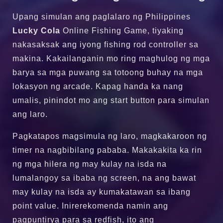
Upang simulan ang paglalaro ng Philippines
Lucky Cola
‍Online Fishing Game, tiyaking
nakasaksak ang iyong fishing rod controller sa
makina. Kakailanganin mo ring maghulog ng mga
barya sa mga puwang sa totoong buhay na mga
lokasyon ng arcade. Kapag handa ka nang
umalis, pinindot mo ang start button para simulan
ang laro.
Pagkatapos magsimula ng laro, magkakaroon ng
timer na nagbibilang pababa. Makakakita ka rin
ng mga hilera ng may kulay na isda na
lumalangoy sa ibaba ng screen, na ang bawat
may kulay na isda ay kumakatawan sa ibang
point value. Inirerekomenda namin ang
pagpuntirya para sa redfish, ito ang