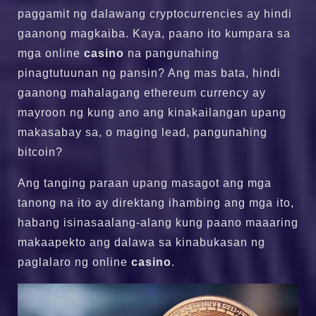
paggamit ng dalawang cryptocurrencies ay hindi
gaanong magkaiba. Kaya, paano ito kumpara sa
mga online
casino
na pangunahing
pinagtutuunan ng pansin? Ang mas bata, hindi
gaanong mahalagang ethereum currency ay
mayroon ng kung ano ang kinakailangan upang
makasabay sa, o maging lead, pangunahing
bitcoin?
Ang tanging paraan upang masagot ang mga
tanong na ito ay direktang ihambing ang mga ito,
habang isinasaalang-alang kung paano maaaring
makaapekto ang dalawa sa kinabukasan ng
paglalaro ng online
casino
.