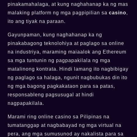
pinakamahalaga, at kung naghahanap ka ng mas
malaking platform ng mga pagpipilian sa
casino
,
ito ang tiyak na paraan.
Gayunpaman, kung naghahanap ka ng
pinakabagong teknolohiya at paglago sa online
na industriya, maraming maiaalok ang Ethereum
sa mga tuntunin ng pagpapakilala ng mga
matalinong kontrata. Hindi lamang ito nagbibigay
ng paglago sa halaga, ngunit nagbubukas din ito
ng mga bagong pagkakataon para sa patas,
responsableng pagsusugal at hindi
nagpapakilala.
Marami ring online casino sa Pilipinas na
tumatanggap at nagbabayad ng mga virtual na
pera, ang mga sumusunod ay nakalista para sa