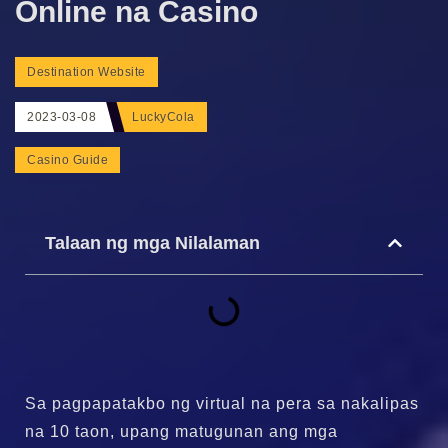
Online na Casino
Destination Website
2023-03-08
LuckyCola
Casino Guide
Talaan ng mga Nilalaman
Sa pagpapatakbo ng virtual na pera sa nakalipas
na 10 taon, upang matugunan ang mga