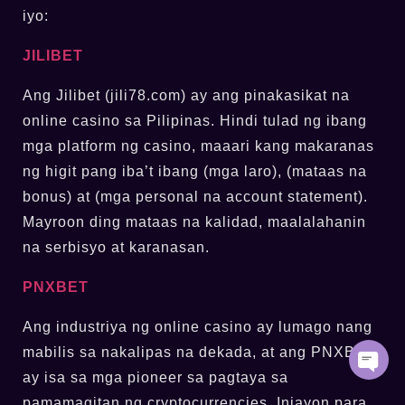
iyo:
JILIBET
Ang Jilibet (jili78.com) ay ang pinakasikat na
online casino sa Pilipinas. Hindi tulad ng ibang
mga platform ng casino, maaari kang makaranas
ng higit pang iba’t ibang (mga laro), (mataas na
bonus) at (mga personal na account statement).
Mayroon ding mataas na kalidad, maalalahanin
na serbisyo at karanasan.
PNXBET
Ang industriya ng online casino ay lumago nang
mabilis sa nakalipas na dekada, at ang PNXBET
ay isa sa mga pioneer sa pagtaya sa
pamamagitan ng cryptocurrencies. Iniayon para