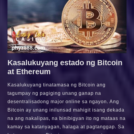
Kasalukuyang estado ng Bitcoin
at Ethereum
Kasalukuyang tinatamasa ng Bitcoin ang
tagumpay ng pagiging unang ganap na
desentralisadong major online sa ngayon. Ang
Bitcoin ay unang inilunsad mahigit isang dekada
na ang nakalipas, na binibigyan ito ng mataas na
kamay sa katanyagan, halaga at pagtanggap. Sa