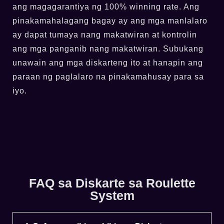
ang magagarantiya ng 100% winning rate. Ang
pinakamahalagang bagay ay ang mga manlalaro
ay dapat tumaya nang makatwiran at kontrolin
ang mga panganib nang makatwiran. Subukang
unawain ang mga diskarteng ito at hanapin ang
paraan ng paglalaro na pinakamahusay para sa
iyo.
FAQ sa Diskarte sa Roulette
System