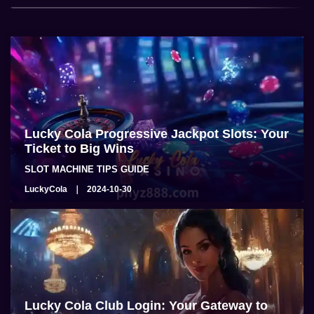
admin
2025-06-22
Lucky Cola Progressive Jackpot Slots: Your
Ticket to Big Wins
SLOT MACHINE TIPS GUIDE
LuckyCola
2024-10-30
Lucky Cola Club Login: Your Gateway to