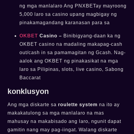
ng mga manlalaro Ang PNXBETay mayroong
5,000 laro sa casino upang magbigay ng
pinakamagandang karanasan para sa
OKBET
Casino –
Binibigyang-daan ka ng
OKBET casino na madaling makapag-cash
out/cash in sa pamamagitan ng Gcash. Nag-
aalok ang OKBET ng pinakasikat na mga
laro sa Pilipinas, slots, live casino, Sabong
Baccarat
konklusyon
Ang mga diskarte sa
roulette system
na ito ay
makakatulong sa mga manlalaro na mas
mahusay na makabisado ang laro, ngunit dapat
gamitin nang may pag-iingat. Walang diskarte