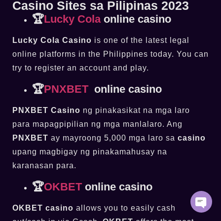
Casino Sites sa Pilipinas 2023
🏆
Lucky Cola
online casino
Lucky Cola Casino
is one of the latest legal
online platforms in the Philippines today. You can
try to register an account and play.
🏆
PNXBET
online casino
PNXBET Casino
ng pinakasikat na mga laro
para mapagpipilian ng mga manlalaro. Ang
PNXBET
ay mayroong 5,000 mga laro sa
casino
upang magbigay ng pinakamahusay na
karanasan para.
🏆
OKBET
online casino
OKBET casino
allows you to easily cash