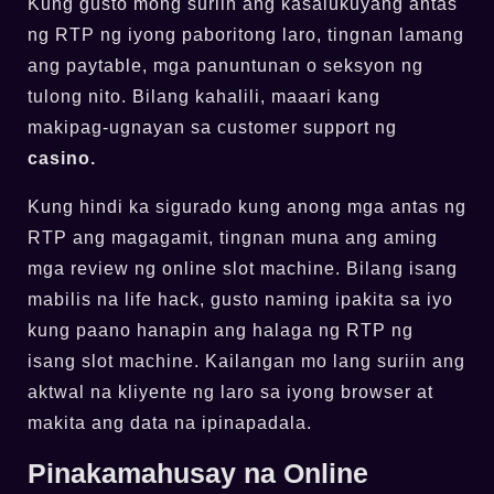
Kung gusto mong suriin ang kasalukuyang antas
ng RTP ng iyong paboritong laro, tingnan lamang
ang paytable, mga panuntunan o seksyon ng
tulong nito. Bilang kahalili, maaari kang
makipag-ugnayan sa customer support ng
casino.
Kung hindi ka sigurado kung anong mga antas ng
RTP ang magagamit, tingnan muna ang aming
mga review ng online slot machine. Bilang isang
mabilis na life hack, gusto naming ipakita sa iyo
kung paano hanapin ang halaga ng RTP ng
isang slot machine. Kailangan mo lang suriin ang
aktwal na kliyente ng laro sa iyong browser at
makita ang data na ipinapadala.
Pinakamahusay na Online