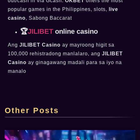
out/cash in via Gcash.
OKBET
offers the most
popular games in the Philippines, slots,
live
casino
, Sabong Baccarat
🏆
JILIBET
online casino
Ang
JILIBET Casino
ay mayroong higit sa
100,000 rehistradong manlalaro, ang
JILIBET
Casino
ay ginagawang madali para sa iyo na
manalo
Top Online Casino Lucky Cola Casino sa
Pilipinas
Other Posts
admin
2025-06-22