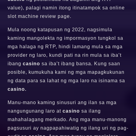
value), palagi namin itong itinatampok sa online
slot machine review page.
Mula noong katapusan ng 2022, nagsimula
kaming mangolekta ng impormasyon tungkol sa
mga halaga ng RTP, hindi lamang mula sa mga
provider ng laro, kundi pati na rin mula sa iba’t
ibang
casino
sa iba’t ibang bansa. Kung saan
posible, kumukuha kami ng mga mapagkukunan
ng data para sa lahat ng mga laro na isinama sa
casino.
Manu-mano kaming sinusuri ang ilan sa mga
nangungunang laro at
casino
sa ilang
mahahalagang merkado. Ang mga manu-manong
pagsusuri ay nagpapahiwatig ng ilang uri ng pag-