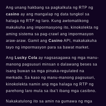
Ang unang hakbang sa pagkalkula ng RTP ng
casino
ay ang mangalap ng data tungkol sa
halaga ng RTP ng laro. Kung awtomatikong
makukuha ang impormasyong ito, kinokolekta ng
aming sistema sa pag-crawl ang impormasyon
araw-araw. Gamit ang
Casino
API, makakakuha
tayo ng impormasyon para sa bawat market.
Ang
Lucky Cola
ay nagsasagawa ng mga manu-
manong pagsusuri minsan o dalawang beses sa
isang buwan sa mga pinaka-regulated na
merkado. Sa kaso ng manu-manong pagsusuri,
kinokolekta namin ang mga halaga ng RTP ng
parehong laro mula sa iba’t ibang mga casibno.
Nakakatulong ito sa amin na gumawa ng mga