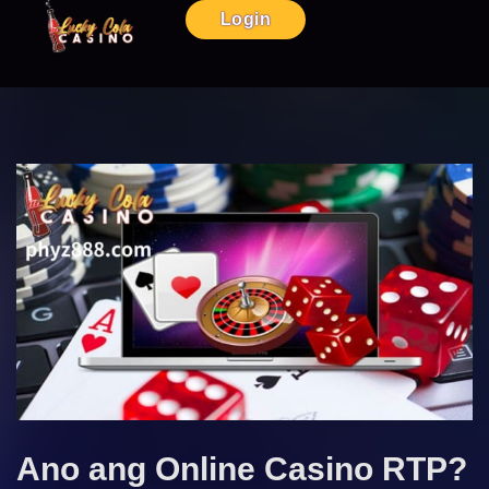
Login
Ano ang Online Casino RTP?