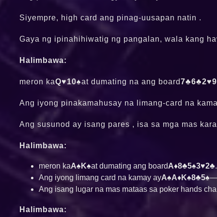
Siyempre, high card ang pinag-uusapan natin .
Gaya ng ipinahihiwatig ng pangalan, wala kang ha
Halimbawa:
meron ka
Q
♥
10
♠
at dumating na ang board
7
♣
6
♣
2
♥
9
Ang iyong pinakamahusay na limang-card na kama
Ang susunod ay isang pares , isa sa mga mas kar
Halimbawa:
meron ka
A
♠
K
♠
at dumating ang board
A
♦
8
♣
5
♠
3
♥
2
♣
.
Ang iyong limang card na kamay ay
A
♠
A
♦
K
♠
8
♣
5
♠
—
Ang isang lugar na mas mataas sa poker hands char
Halimbawa: