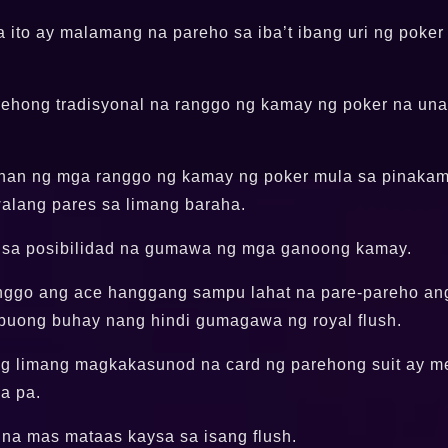
ito ay malamang na pareho sa iba’t ibang uri ng poker 
rehong tradisyonal na ranggo ng kamay ng poker na una
tahan ng mga ranggo ng kamay ng poker mula sa pinakam
lang pares sa limang baraha.
 sa posibilidad na gumawa ng mga ganoong kamay.
anggo ang ace hanggang sampu lahat na pare-pareho ang
 buong buhay nang hindi gumagawa ng royal flush.
ng limang magkakasunod na card ng parehong suit ay med
a pa.
na mas mataas kaysa sa isang flush.