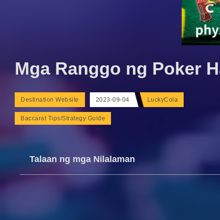
Mga Ranggo ng Poker H
Destination Website
2023-09-04
LuckyCola
Baccarat Tips/Strategy Guide
Talaan ng mga Nilalaman