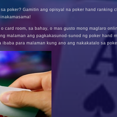
a poker? Gamitin ang opisyal na poker hand ranking c
 pinakamasama!
o o card room, sa bahay, o mas gusto mong maglaro onl
mong malaman ang pagkakasunod-sunod ng poker hand 
a ibaba para malaman kung ano ang nakakatalo sa poke