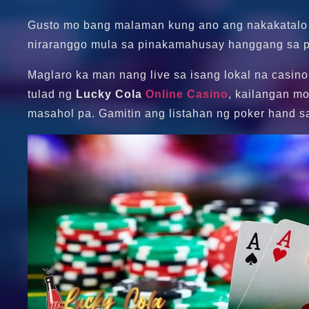
Gusto mo bang malaman kung ano ang nakakatalo s
niraranggo mula sa pinakamahusay hanggang sa
Maglaro ka man nang live sa isang lokal na casin
tulad ng
Lucky Cola
Online Casino
, kailangan 
masahol pa. Gamitin ang listahan ng poker hand s