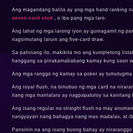
Ang magandang balita ay ang mga hand ranking na 
seven-card stud
, o iba pang mga laro.
Ang lahat ng mga larong iyon ay gumagamit ng pa
nagsimulang laruin ang five-card draw.
Sa pahinang ito, makikita mo ang kumpletong lis
hanggang sa pinakamababang kamay kung saan wa
Ang mga ranggo ng kamay sa poker ay tumutugma
Ang royal flush, na binubuo ng mga card na nirar
ilang mga manlalaro ay nagpapatuloy sa kanilang
Ang isang regular na straight flush na may anuma
nangyayari nang bahagya nang mas madalas, at ib
Pansinin na ang isang buong bahay ay niraranggo 