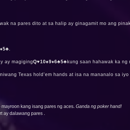
wak na pares dito at sa halip ay ginagamit mo ang pina
♦
5
♣
.
y ay magiging
Q
♥
10
♠
9
♦
6
♣
5
♣
kung saan hahawak ka ng 
aniwang Texas hold’em hands at isa na mananalo sa iyo
 mayroon kang isang pares ng aces.
Ganda ng poker hand!
t ay dalawang pares .