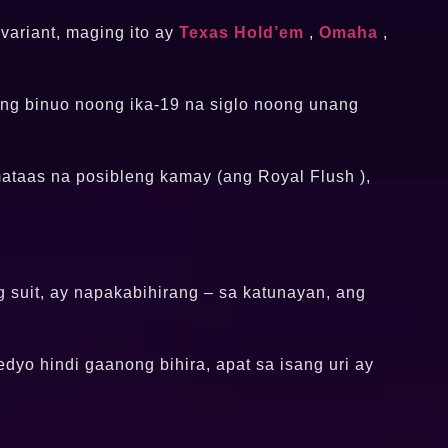
variant, maging ito ay
Texas Hold’em
,
Omaha
,
ng binuo noong ika-19 na siglo noong unang
ataas na posibleng kamay (ang Royal Flush ),
 suit, ay napakabihirang – sa katunayan, ang
yo hindi gaanong bihira, apat sa isang uri ay