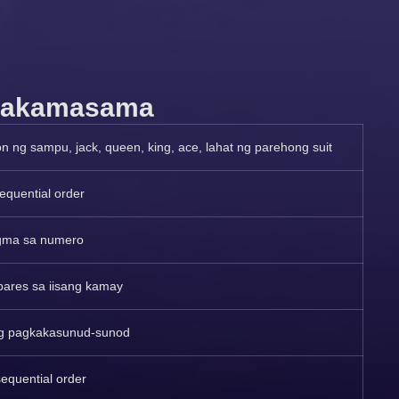
inakamasama
ng sampu, jack, queen, king, ace, lahat ng parehong suit
equential order
gma sa numero
pares sa iisang kamay
ng pagkakasunud-sunod
equential order