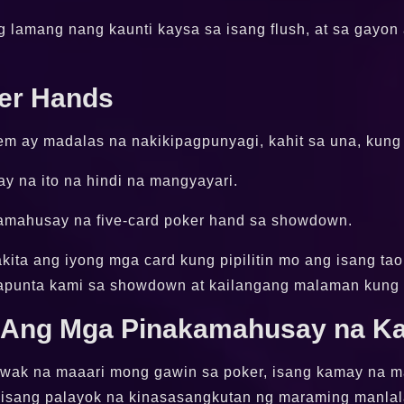
g lamang nang kaunti kaysa sa isang flush, at sa gayo
er Hands
em ay madalas na nakikipagpunyagi, kahit sa una, ku
y na ito na hindi na mangyayari.
kamahusay na five-card poker hand sa showdown.
ita ang iyong mga card kung pipilitin mo ang isang tao
 napunta kami sa showdown at kailangang malaman kung 
 Ang Mga Pinakamahusay na K
ak na maaari mong gawin sa poker, isang kamay na maaa
 isang palayok na kinasasangkutan ng maraming manlal