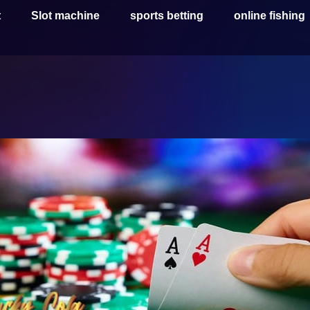
t
Slot machine
sports betting
online fishing