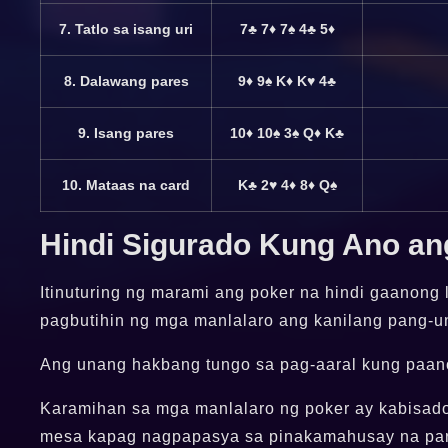
7. Tatlo sa isang uri
7
♣
7
♦
7
♠
4
♣
5
♦
8. Dalawang pares
9
♦
9
♠
K
♦
K
♥
4
♣
9. Isang pares
10
♦
10
♠
3
♠
Q
♦
K
♣
10. Mataas na card
K
♣
2
♥
4
♦
8
♦
Q
♠
Hindi Sigurado Kung Ano an
Itinuturing ng marami ang poker na hindi gaanong
pagbutihin ng mga manlalaro ang kanilang pang-u
Ang unang hakbang tungo sa pag-aaral kung paan
Karamihan sa mga manlalaro ng poker ay kabisado 
mesa kapag nagpapasya sa pinakamahusay na par