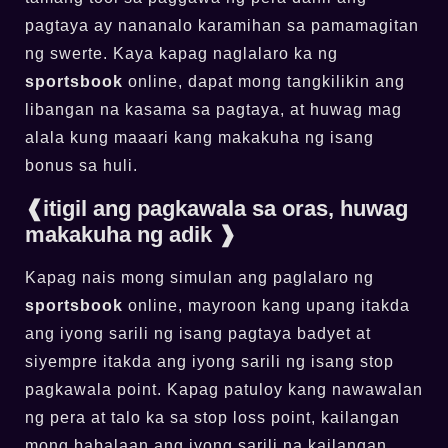
pagtaya ay nananalo karamihan sa pamamagitan
ng swerte. Kaya kapag naglalaro ka ng
sportsbook
online, dapat mong tangkilikin ang
libangan na kasama sa pagtaya, at huwag mag
alala kung maaari kang makakuha ng isang
bonus sa huli.
❰itigil ang pagkawala sa oras, huwag
makakuha ng adik ❱
Kapag nais mong simulan ang paglalaro ng
sportsbook
online, mayroon kang upang itakda
ang iyong sarili ng isang pagtaya badyet at
siyempre itakda ang iyong sarili ng isang stop
pagkawala point. Kapag patuloy kang nawawalan
ng pera at talo ka sa stop loss point, kailangan
mong babalaan ang iyong sarili na kailangan