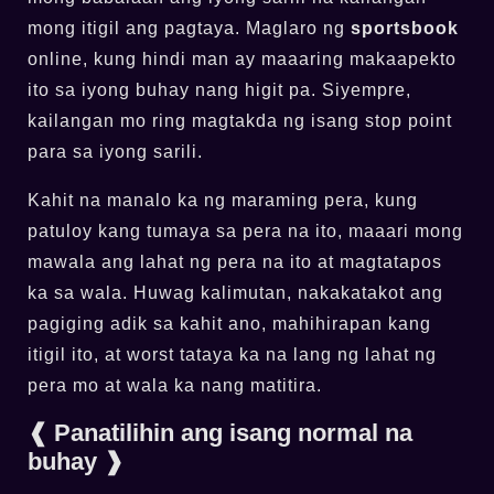
mong itigil ang pagtaya. Maglaro ng
sportsbook
online, kung hindi man ay maaaring makaapekto
ito sa iyong buhay nang higit pa. Siyempre,
kailangan mo ring magtakda ng isang stop point
para sa iyong sarili.
Kahit na manalo ka ng maraming pera, kung
patuloy kang tumaya sa pera na ito, maaari mong
mawala ang lahat ng pera na ito at magtatapos
ka sa wala. Huwag kalimutan, nakakatakot ang
pagiging adik sa kahit ano, mahihirapan kang
itigil ito, at worst tataya ka na lang ng lahat ng
pera mo at wala ka nang matitira.
❰ Panatilihin ang isang normal na
buhay ❱