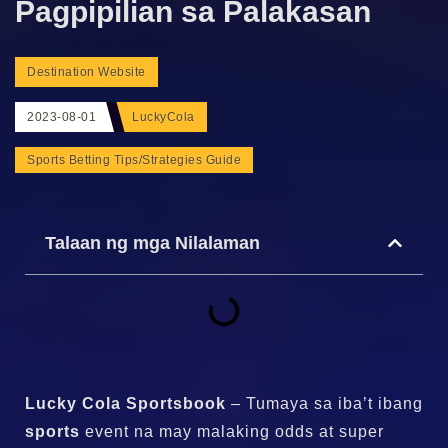
Pagpipilian sa Palakasan
Destination Website
2023-08-01
LuckyCola
Sports Betting Tips/Strategies Guide
Talaan ng mga Nilalaman
Lucky Cola Sportsbook
– Tumaya sa iba’t ibang
sports
event na may malaking odds at super