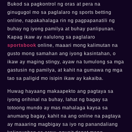
Bukod sa pagkontrol ng oras at pera na
ginugugol mo sa paglalaro ng sports betting
online, napakahalaga rin ng pagpapanatili ng
buhay ng iyong pamilya at buhay panlipunan.
Kapag ikaw ay nalulong sa paglalaro
sportsbook
online, maaari mong kalimutan na
gusto mong samahan ang iyong kasintahan, o
ikaw ay maging stingy, ayaw na tumulong sa mga
gastusin ng pamilya, at kahit na gumawa ng mga
tao sa paligid mo isipin ikaw ay kakaiba.
Huwag hayaang makaapekto ang pagtaya sa
iyong orihinal na buhay, lahat ng bagay sa
totoong mundo ay mas mahalaga kaysa sa
anumang bagay, kahit na ang online na pagtaya
ay maaaring magbigay sa iyo ng panandaliang