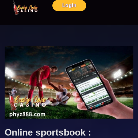
Login
Online sportsbook :