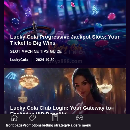
Lucky Cola Progressive Jackpot Slots: Your
Ticket to Big Wins
SLOT MACHINE TIPS GUIDE
LuckyCola
2024-10-30
Lucky Cola Club Login: Your Gateway to
Exclusive VIP Benefits
BLOG
front page
Promotions
betting strategy
Raiders menu