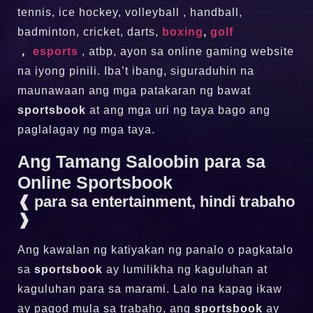
tennis, ice hockey, volleyball , handball,
badminton, cricket, darts,
boxing
,
golf
，
esports
, atbp, ayon sa online gaming website
na iyong pinili. Iba’t ibang, siguraduhin na
maunawaan ang mga patakaran ng bawat
sportsbook
at ang mga uri ng taya bago ang
paglalagay ng mga taya.
Ang Tamang Saloobin para sa
Online Sportsbook
❰ para sa entertainment, hindi trabaho
❱
Ang kawalan ng katiyakan ng panalo o pagkatalo
sa
sportsbook
ay lumilikha ng kaguluhan at
kaguluhan para sa marami. Lalo na kapag ikaw
ay pagod mula sa trabaho, ang
sportsbook
ay