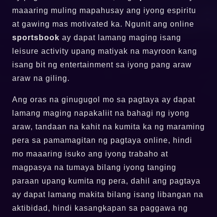
maaaring muling mapahusay ang iyong espiritu
at gawing mas motivated ka. Ngunit ang online
sportsbook
ay dapat lamang maging isang
leisure activity upang matiyak na mayroon kang
isang bit ng entertainment sa iyong pang araw
araw na giling.
Ang oras na ginugugol mo sa pagtaya ay dapat
lamang maging napakaliit na bahagi ng iyong
araw, tandaan na kahit na kumita ka ng maraming
pera sa pamamagitan ng pagtaya online, hindi
mo maaaring isuko ang iyong trabaho at
magpasya na tumaya bilang iyong tanging
paraan upang kumita ng pera, dahil ang pagtaya
ay dapat lamang makita bilang isang libangan na
aktibidad, hindi kasangkapan sa paggawa ng