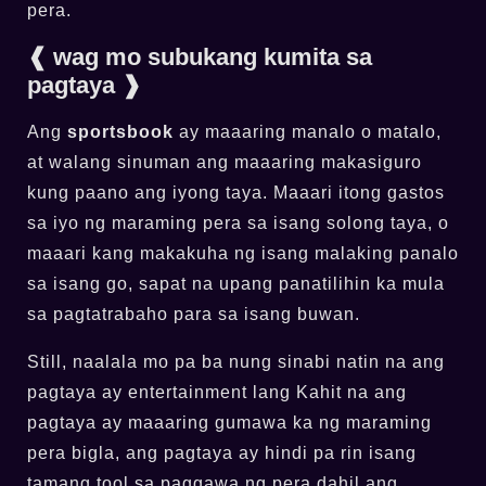
pera.
❰ wag mo subukang kumita sa
pagtaya ❱
Ang
sportsbook
ay maaaring manalo o matalo,
at walang sinuman ang maaaring makasiguro
kung paano ang iyong taya. Maaari itong gastos
sa iyo ng maraming pera sa isang solong taya, o
maaari kang makakuha ng isang malaking panalo
sa isang go, sapat na upang panatilihin ka mula
sa pagtatrabaho para sa isang buwan.
Still, naalala mo pa ba nung sinabi natin na ang
pagtaya ay entertainment lang Kahit na ang
pagtaya ay maaaring gumawa ka ng maraming
pera bigla, ang pagtaya ay hindi pa rin isang
tamang tool sa paggawa ng pera dahil ang