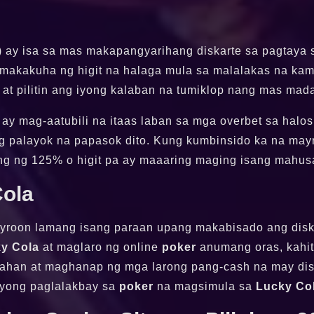
ot) ay isa sa mas makapangyarihang diskarte sa pagtaya
makakuha ng higit na halaga mula sa malalakas na kama
at pilitin ang iyong kalaban na tumiklop nang mas mada
 ay mag-aatubili na itaas laban sa mga overbet sa halos
i ng palayok na papasok dito. Kung kumbinsido ka na ma
ing ng 125% o higit pa ay maaaring maging isang mahus
Cola
ayroon lamang isang paraan upang makabisado ang disk
y Cola
at maglaro ng online
poker
anumang oras, kahit
yahan at maghanap ng mga larong pang-cash na may dis
iyong paglalakbay sa
poker
na magsimula sa
Lucky Col