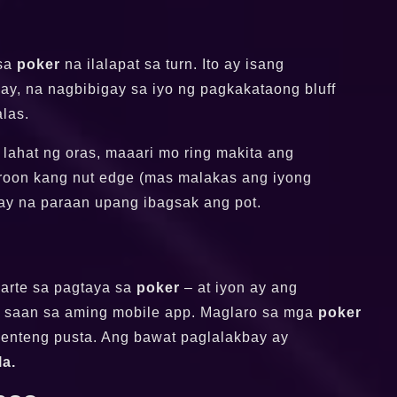
 sa
poker
na ilalapat sa turn. Ito ay isang
y, na nagbibigay sa iyo ng pagkakataong bluff
las.
 lahat ng oras, maaari mo ring makita ang
yroon kang nut edge (mas malakas ang iyong
ay na paraan upang ibagsak ang pot.
arte sa pagtaya sa
poker
– at iyon ay ang
 saan sa aming mobile app. Maglaro sa mga
poker
enteng pusta. Ang bawat paglalakbay ay
a.