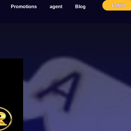
Login
Promotions
agent
Blog