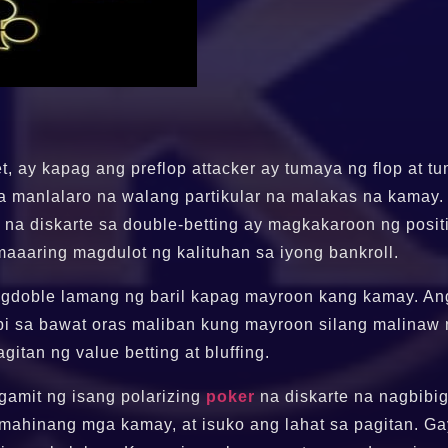
et, ay kapag ang preflop attacker ay tumaya ng flop at t
 manlalaro na walang partikular na malakas na kamay.
na diskarte sa double-betting ay magkakaroon ng posit
aaring magdulot ng kalituhan sa iyong bankroll.
agdoble lamang ng baril kapag mayroon kang kamay. A
pi sa bawat oras maliban kung mayroon silang malinaw
itan ng value betting at bluffing.
amit ng isang polarizing
poker
na diskarte na nagbibi
mahinang mga kamay, at isuko ang lahat sa pagitan. G