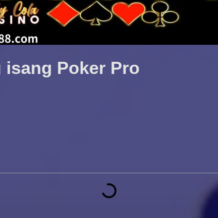
 isang Poker Pro