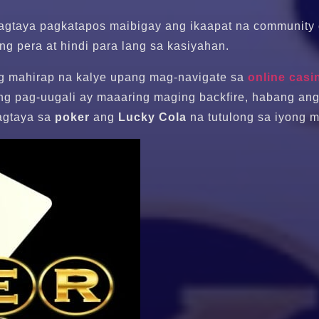
agtaya pagkatapos maibigay ang ikaapat na community 
g pera at hindi para lang sa kasiyahan.
ng mahirap na kalye upang mag-navigate sa
online casi
ng pag-uugali ay maaaring maging backfire, habang an
pagtaya sa
poker
ang
Lucky Cola
na tutulong sa iyong 