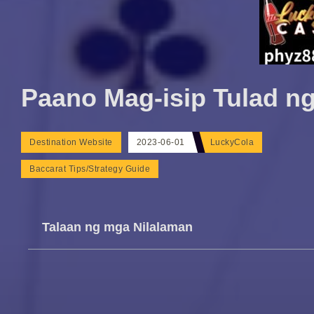
Paano Mag-isip Tulad ng
Destination Website
2023-06-01
LuckyCola
Baccarat Tips/Strategy Guide
Talaan ng mga Nilalaman