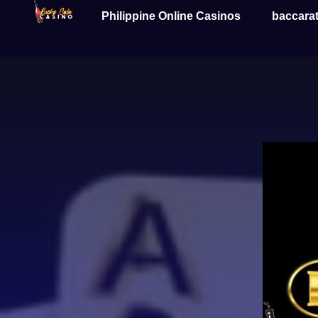
Philippine Online Casinos
baccara