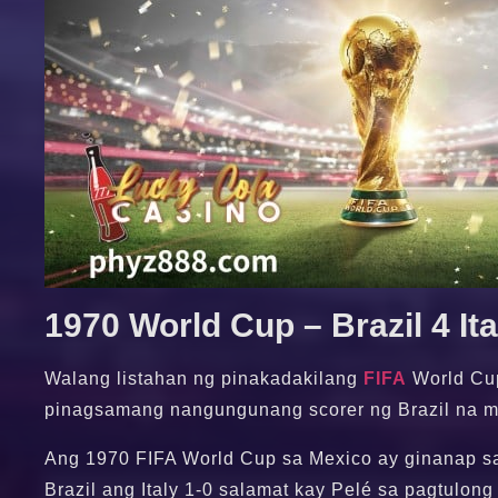
1970 World Cup – Brazil 4 Ita
Walang listahan ng pinakadakilang
FIFA
World Cup
pinagsamang nangungunang scorer ng Brazil na may
Ang 1970 FIFA World Cup sa Mexico ay ginanap sa
Brazil ang Italy 1-0 salamat kay Pelé sa pagtulon