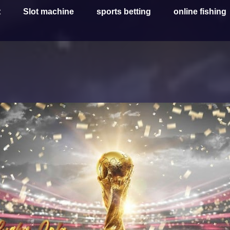
t
Slot machine
sports betting
online fishing