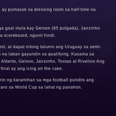
 ay pumasok sa dressing room sa half-time na
a goal mula kay Gersen (65 pulgada), Jairzinho
a scoreboard, ngunit hindi.
it, at dapat nitong talunin ang Uruguay sa semi-
m na laban gayundin sa qualifying. Kasama sa
Alberto, Gelson, Jairzinho, Tostao at Rivelino Ang
final ay ang icing on the cake.
rin ng karamihan sa mga football pundits ang
 laro sa World Cup sa lahat ng panahon.