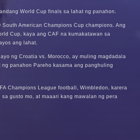
ndang World Cup finals sa lahat ng panahon.
 9 South American Champions Cup champions. Ang
World Cup, kaya ang CAF na kumakatawan sa
yos ang lahat.
 layo ng Croatia vs. Morocco, ay muling magdadala
at ng panahon Pareho kasama ang panghuling
A Champions League football, Wimbledon, karera
n sa gusto mo, at maaari kang mawalan ng pera