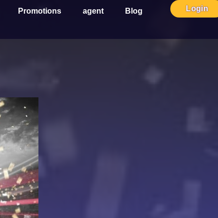
Login
Promotions
agent
Blog