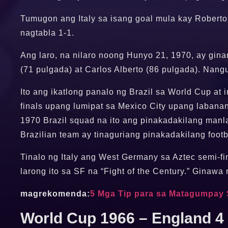
Tumugon ang Italy sa isang goal mula kay Robert
nagtabla 1-1.
Ang laro, na nilaro noong Hunyo 21, 1970, ay gin
(71 pulgada) at Carlos Alberto (86 pulgada). Nangu
Ito ang ikatlong panalo ng Brazil sa World Cup at
finals upang lumipat sa Mexico City upang labanan
1970 Brazil squad na ito ang pinakadakilang manla
Brazilian team ay tinaguriang pinakadakilang footb
Tinalo ng Italy ang West Germany sa Aztec semi-f
larong ito sa SF na “Fight of the Century.” Ginaw
magrekomenda:
5 Mga Tip para sa Matagumpay
World Cup 1966 – England 4