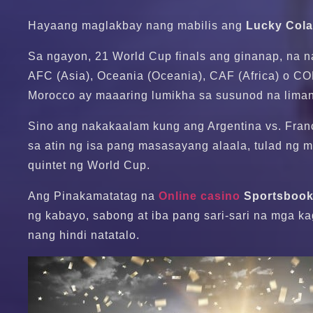
Hayaang maglakbay nang mabilis ang
Lucky Cola
Sa ngayon, 21 World Cup finals ang ginanap, na
AFC (Asia), Oceania (Oceania), CAF (Africa) o 
Morocco ay maaaring lumikha sa susunod na lima
Sino ang nakakaalam kung ang Argentina vs. Franc
sa atin ng isa pang masasayang alaala, tulad ng ma
quintet ng World Cup.
Ang Pinakamatatag na
Online casino
Sportsboo
ng kabayo, sabong at iba pang sari-sari na mga 
nang hindi natatalo.